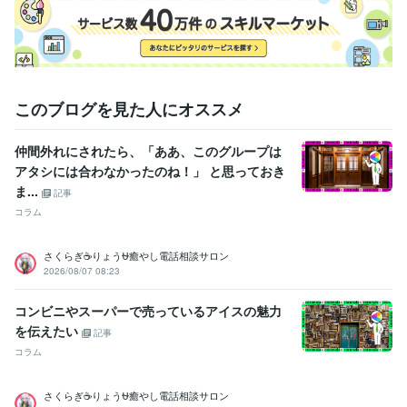
同じような状況にいる方の支えになることもあります。

それぞれの気づきが、

誰かのきっかけになれば嬉しく思います。

ベストなタイミングで繋がれることを、

心より楽しみにしています。
このブログを見た人にオススメ
経験職種
営業 / 営業事務・アシスタント
経験年数 : 2年
事務・ビジネスサポート / 事務（一般事務）
経験年数 : 9年
仲間外れにされたら、「ああ、このグループは
ライフスタイル・その他 / 占い師
経験年数 : 10年
アタシには合わなかったのね！」 と思っておき
ライフスタイル・その他 / カウンセラー・コーチ
経験年数 : 10年
ま...
記事
コラム
資格・検定
実用英語技能検定準1級
取得年 : 1992年
認定レイキヒーラー
取得年 : 2010年
さくらぎ☕りょう⛎癒やし電話相談サロン
2026/08/07 08:23
得意分野
悩み相談・カウンセリング
クリスタルカードリーディング
コンビニやスーパーで売っているアイスの魅力
を伝えたい
記事
語学力
コラム
英語
日常会話レベル
さくらぎ☕りょう⛎癒やし電話相談サロン