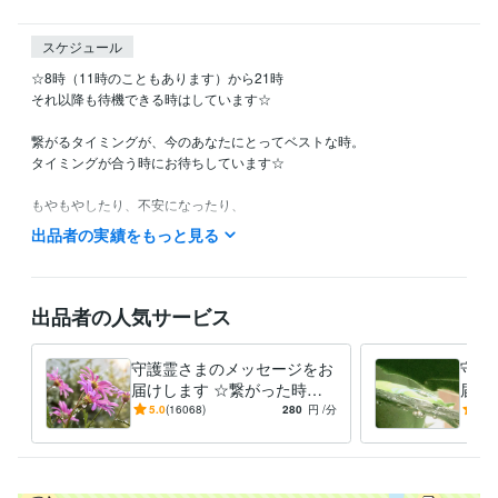
スケジュール
☆8時（11時のこともあります）から21時

それ以降も待機できる時はしています☆

繋がるタイミングが、今のあなたにとってベストな時。

タイミングが合う時にお待ちしています☆

もやもやしたり、不安になったり、

一人ではどうしようもない時に、

出品者の実績をもっと見る
「拠り所」「駆け込み寺」と表現してくださる方もいらっしゃいまし
た。

迷いやもやもやが、

出品者の人気サービス
気づきや「楽になるきっかけ」へと変わることがあります。

気持ちの切り替わりの、ひとつのきっかけになれたら嬉しいです。

守護霊さまのメッセージをお
守護
届けします ☆繋がった時が
届け
ブログでは、湧いてきた言葉を綴っています。

ご縁☆ 今どんな言葉が届け
安で
5.0
(16068)
280
円
/分
5.0
自然の中にいる時間や、写真を撮った瞬間なども、

られるかな？
そのままの感覚で載せています。

皆さまからのご感想は、
