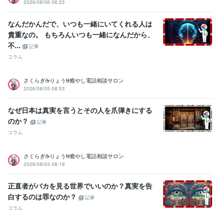
2026/08/06 08:23
なんだかんだで、いつも一緒にいてくれる人は
貴重なの。 もちろんいつも一緒になんだから、
不...
記事
コラム
さくらぎ☕りょう⛎癒やし電話相談サロン
2026/08/05 08:03
なぜ日本は真実を言うとその人を爪弾きにする
のか？
記事
コラム
さくらぎ☕りょう⛎癒やし電話相談サロン
2026/08/03 08:19
正直者がバカを見る世界でいいのか？真実を告
白するのは罪なのか？
記事
コラム