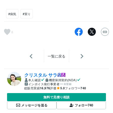
#病気
#実り
8
一覧に戻る
クリスタル サラ
本人確認
機密保持契約(NDA)
インボイス発行事業者
未登録
総販売実績
16,976
評価
5.0
フォロワー
740
無料で見積り相談
メッセージを送る
フォロー
740