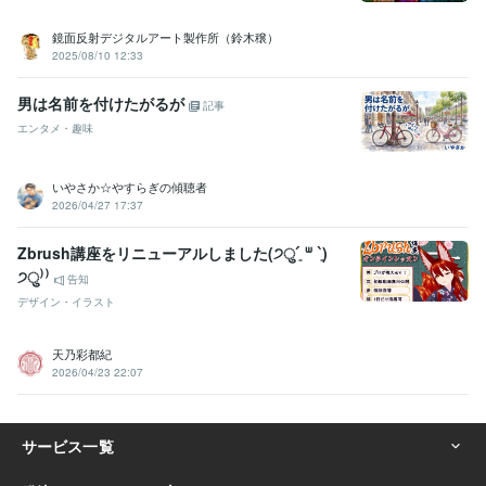
鏡面反射デジタルアート製作所（鈴木穣）
2025/08/10 12:33
男は名前を付けたがるが
記事
エンタメ・趣味
いやさか☆やすらぎの傾聴者
2026/04/27 17:37
Zbrush講座をリニューアルしました(੭ु´͈ ᐜ `͈)
੭ु⁾⁾
告知
デザイン・イラスト
天乃彩都紀
2026/04/23 22:07