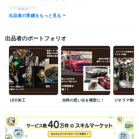
語学力
出品者の実績をもっと見る
英語
日常会話レベル
出品者のポートフォリオ
LED加工
当時の思い出を模型に！
ジオラマ制作