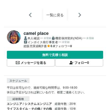
一覧に戻る
camel place
本人確認
機密保持契約(NDA)
未登録
未登録
インボイス発行事業者
未登録
総販売実績
0
評価
0.0
フォロワー
0
無料で見積り相談
メッセージを送る
フォロー
0
スケジュール
平日は在宅なので、連絡可能な時間帯は、9:00-18:00

休日は予定がなければ家にいるので、都度ご連絡ください。
経験職種
エンジニア / システムエンジニア
経験年数 : 20年
ライフスタイル・その他 / その他
経験年数 : 10年