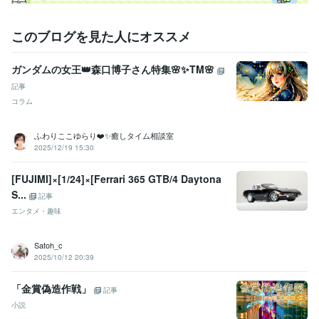
このブログを見た人にオススメ
ガンダムの女王👑森口博子さん特集🌸✨TM🌸
記事
コラム
ふわりここゆらり❤️✨癒しタイム相談室
2025/12/19 15:30
[FUJIMI]×[1/24]×[Ferrari 365 GTB/4 Daytona
S...
記事
エンタメ・趣味
Satoh_c
2025/10/12 20:39
「金賞偽造作戦」
記事
小説