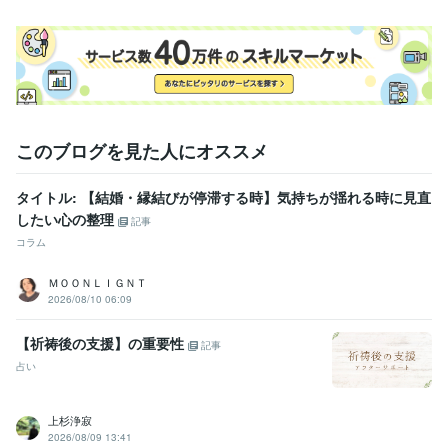
このブログを見た人にオススメ
タイトル: 【結婚・縁結びが停滞する時】気持ちが揺れる時に見直
したい心の整理
記事
コラム
ＭＯＯＮＬＩＧＮＴ
2026/08/10 06:09
【祈祷後の支援】の重要性
記事
占い
上杉浄寂
2026/08/09 13:41