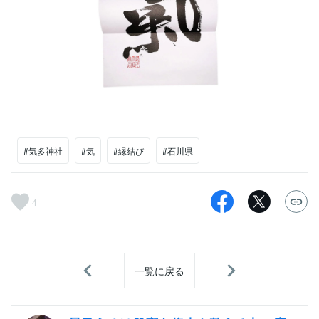
#気多神社
#気
#縁結び
#石川県
4
一覧に戻る