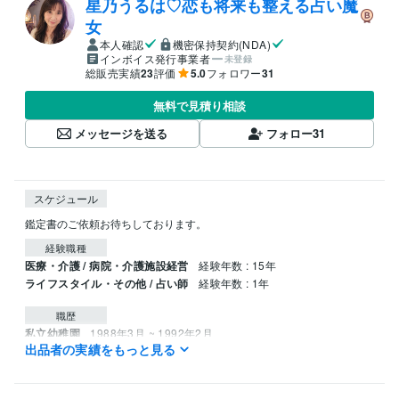
星乃うるは♡恋も将来も整える占い魔
女
本人確認
機密保持契約(NDA)
インボイス発行事業者
未登録
総販売実績
23
評価
5.0
フォロワー
31
無料で見積り相談
メッセージを送る
フォロー
31
スケジュール
鑑定書のご依頼お待ちしております。
経験職種
医療・介護 / 病院・介護施設経営
経験年数 : 15年
ライフスタイル・その他 / 占い師
経験年数 : 1年
職歴
私立幼稚園
1988年3月 ~ 1992年2月
出品者の実績をもっと見る
診療所 デイケア
2009年8月 ~ 2015年9月
診療所 診療部門
2015年10月 ~ 現在