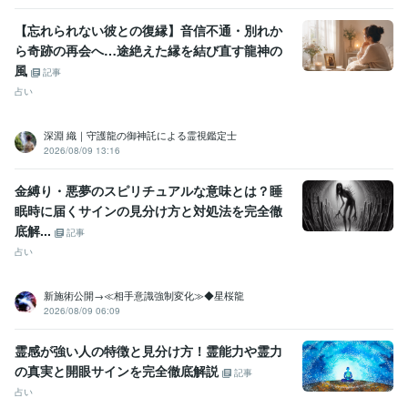
【忘れられない彼との復縁】音信不通・別れか
ら奇跡の再会へ…途絶えた縁を結び直す龍神の
風
記事
占い
深淵 織｜守護龍の御神託による霊視鑑定士
2026/08/09 13:16
金縛り・悪夢のスピリチュアルな意味とは？睡
眠時に届くサインの見分け方と対処法を完全徹
底解...
記事
占い
新施術公開→≪相手意識強制変化≫◆星桜龍
2026/08/09 06:09
霊感が強い人の特徴と見分け方！霊能力や霊力
の真実と開眼サインを完全徹底解説
記事
占い