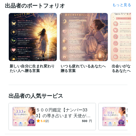
受賞歴
出品者のポートフォリオ
もっと見る
ココナラシルバーランク受賞
資格・検定
介護福祉士
取得年 : 2013年
社会福祉主事任用資格
取得年 : 2015年
アロマテラピー検定1級
取得年 : 2020年
得意分野
占い
◆恋愛に関する電話占い◆
◆仕事に関する電話占い◆
◆鑑定
書作成◆
占い
新しい自分に生まれ変わり
いつも疲れているあなたへ
出会いがなく
たい人へ贈る言葉
贈る言葉
るあなたへ
学歴
私立短期大学
1986年3月 ~ 1988年2月
語学力
出品者の人気サービス
英語
日常会話レベル
５００円鑑定【ナンバー33
５０
3】の導き占います 天使が伝
1】
える「恋愛・仕事・金運」を
える
5.0
(2)
500
円
5.0
バランスよく整えるヒント
つの