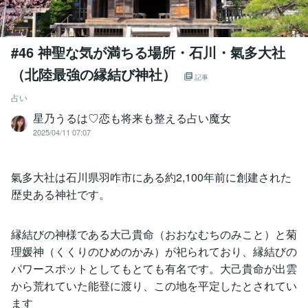
#46 神聖な気が満ちる場所・石川・氣多大社
（北陸最強の縁結び神社）
記事
占い
星乃うるは♡恋も将来も整える占い魔女
2025/04/11 07:07
氣多大社は石川県羽咋市にある約2,100年前に創建された
歴史ある神社です。
縁結びの神様である大己貴命（おおなむちのみこと）と菊
理媛神（くくりのひめのかみ）が祀られており、縁結びの
パワースポットとしてもとても有名です。大己貴命が出雲
から荒れていた能登に渡り、この地を平定したとされてい
ます