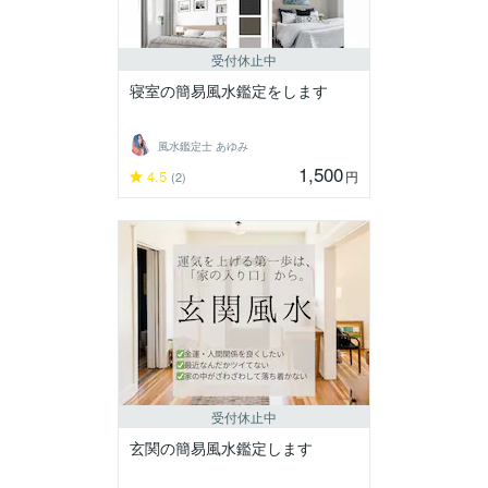
受付休止中
寝室の簡易風水鑑定をします
風水鑑定士 あゆみ
1,500
4.5
円
(2)
受付休止中
玄関の簡易風水鑑定します