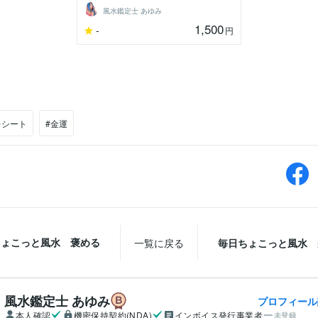
風水鑑定士 あゆみ
1,500
-
円
レシート
#金運
ちょこっと風水 褒める
一覧に戻る
毎日ちょこっと風水 
風水鑑定士 あゆみ
プロフィール
本人確認
機密保持契約(NDA)
インボイス発行事業者
未登録