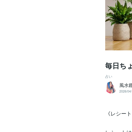
毎日ち
占い
風水
2026/04/
《レシート