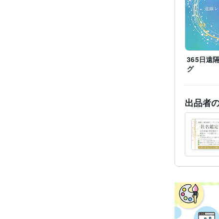
365日遠
グ
出品者