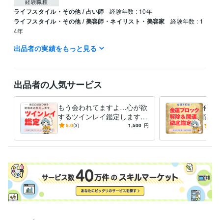
経験職種
ライフスタイル・その他 / 占い師
経験年数 : 10年
ライフスタイル・その他 / 美容師・ネイリスト・美容家
経験年数 : 1
4年
出品者の実績をもっと見る
資格・検定
美容師・管理美容師
取得年 : 1991年
ビジネス・クリエイティブツール
出品者の人気サービス
Excel:4年
Word:4年
ChatGPT:1年
得意分野
もう会われてますよ…心が欲
停滞
占い
【恋愛成就】叶えたい恋の縁結び
するツインレイ鑑定します
除＆
恋愛占い
占い
鑑定
恋
愛
恋愛成就
片思い
可能性
紫微斗数
これからの人生のパートナー
滞ら
5.0
(3)
1,500
円
5.0
数理術
との幸せな出会いをあなたに
け出
占い
【復縁成就】諦めたくない気持ちを成就
を。
復縁
占い
恋愛占い
恋愛成就
恋愛
縁結び
可能性
愛
恋
紫微斗数