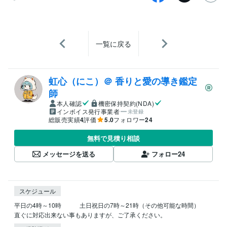
一覧に戻る
虹心（にこ）＠ 香りと愛の導き鑑定
師
本人確認
機密保持契約(NDA)
インボイス発行事業者
未登録
総販売実績
4
評価
5.0
フォロワー
24
無料で見積り相談
メッセージを送る
フォロー
24
スケジュール
平日の4時～10時　　　土日祝日の7時～21時（その他可能な時間）

直ぐに対応出来ない事もありますが、ご了承ください。