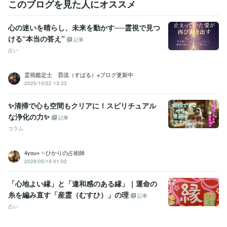
このブログを見た人にオススメ
心の迷いを晴らし、未来を動かす──霊視で見つ
ける“本当の答え”
記事
占い
霊視鑑定士 昴流（すばる）※ブログ更新中
2025/10/22 13:33
✨清掃で心も空間もクリアに！スピリチュアル
な浄化の力✨
記事
コラム
4you⭐︎ ✨ひかりの占術師
2026/05/19 01:02
「心地よい縁」と「違和感のある縁」｜運命の
糸を編み直す「産霊（むすひ）」の理
記事
占い