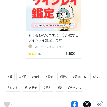
もう会われてますよ…心が欲する
ツインレイ鑑定します
虹心（にこ）＠ 香りと愛の導き鑑定師
1,500
5.0
円
(3)
#香
#相手
#相性
#運命
#運気
#紫微斗数
#占い
#ヒント
#引き寄せ
#導き
#愛
#チャンス
5