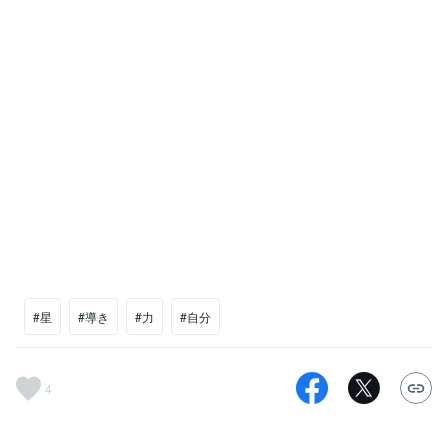
#星
#導き
#力
#自分
4