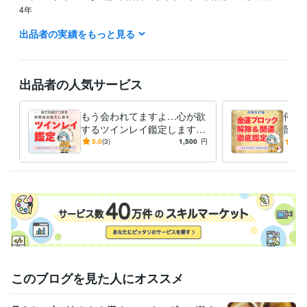
4年
出品者の実績をもっと見る
資格・検定
美容師・管理美容師
取得年 : 1991年
ビジネス・クリエイティブツール
出品者の人気サービス
Excel:4年
Word:4年
ChatGPT:1年
得意分野
もう会われてますよ…心が欲
停滞
占い
【恋愛成就】叶えたい恋の縁結び
するツインレイ鑑定します
除＆
恋愛占い
占い
鑑定
恋
愛
恋愛成就
片思い
可能性
紫微斗数
これからの人生のパートナー
滞ら
5.0
(3)
1,500
円
5.0
数理術
との幸せな出会いをあなたに
け出
占い
【復縁成就】諦めたくない気持ちを成就
を。
復縁
占い
恋愛占い
恋愛成就
恋愛
縁結び
可能性
愛
恋
紫微斗数
このブログを見た人にオススメ