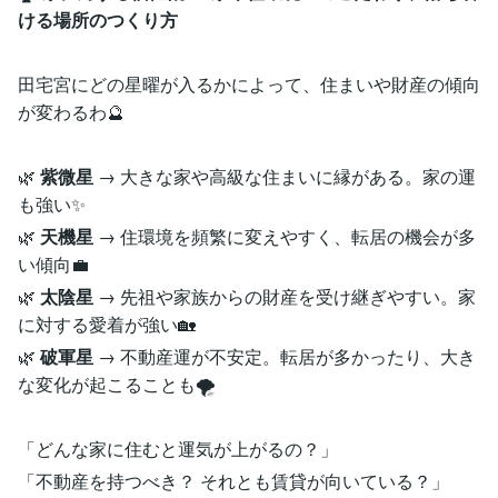
ける場所のつくり方
田宅宮にどの星曜が入るかによって、住まいや財産の傾向
が変わるわ🔮
🌿
紫微星
→ 大きな家や高級な住まいに縁がある。家の運
も強い✨
🌿
天機星
→ 住環境を頻繁に変えやすく、転居の機会が多
い傾向💼
🌿
太陰星
→ 先祖や家族からの財産を受け継ぎやすい。家
に対する愛着が強い🏡
🌿
破軍星
→ 不動産運が不安定。転居が多かったり、大き
な変化が起こることも🌪️
「どんな家に住むと運気が上がるの？」
「不動産を持つべき？ それとも賃貸が向いている？」