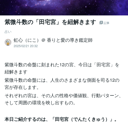
紫微斗数の「田宅宮」を紐解きます
記事
占い
虹心（にこ）＠ 香りと愛の導き鑑定師
2025/02/21 20:32
紫微斗数の命盤に刻まれた12の宮、今日は「田宅宮」を
紐解きます
紫微斗数の命盤には、人生のさまざまな側面を司る12の
宮が存在します。
それぞれの宮は、その人の性格や価値観、行動パターン、
そして周囲の環境を映し出すもの。
本日ご紹介するのは、「田宅宮（でんたくきゅう）」。