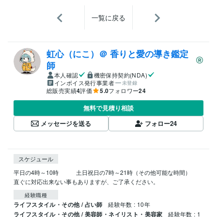
一覧に戻る
虹心（にこ）＠ 香りと愛の導き鑑定
師
本人確認
機密保持契約(NDA)
インボイス発行事業者
未登録
総販売実績
4
評価
5.0
フォロワー
24
無料で見積り相談
メッセージを送る
フォロー
24
スケジュール
平日の4時～10時　　　土日祝日の7時～21時（その他可能な時間）

直ぐに対応出来ない事もありますが、ご了承ください。
経験職種
ライフスタイル・その他 / 占い師
経験年数 : 10年
ライフスタイル・その他 / 美容師・ネイリスト・美容家
経験年数 : 1