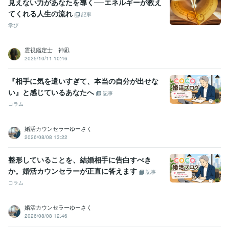
見えない力があなたを導く──エネルギーが教え
てくれる人生の流れ
記事
学び
霊視鑑定士 神凪
2025/10/11 10:46
『相手に気を遣いすぎて、本当の自分が出せな
い』と感じているあなたへ
記事
コラム
婚活カウンセラーゆーさく
2026/08/08 13:22
整形していることを、結婚相手に告白すべき
か。婚活カウンセラーが正直に答えます
記事
コラム
婚活カウンセラーゆーさく
2026/08/08 12:46