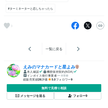
#ターミネーターと恋しちゃったら
3
一覧に戻る
えみのマナカードと星よみ
本人確認
機密保持契約(NDA)
インボイス発行事業者
未登録
総販売実績
26
評価
5.0
フォロワー
9
無料で見積り相談
メッセージを送る
フォロー
9