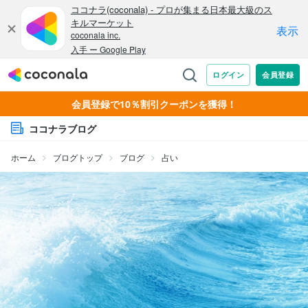
会員登録で10％割引クーポンを獲得！
ココナラブログ
ホーム
ブログトップ
ブログ
占い