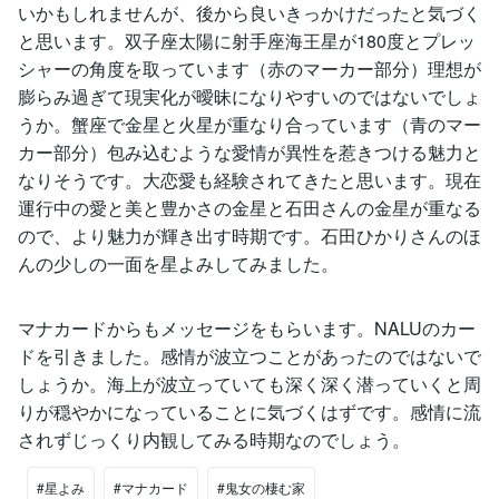
いかもしれませんが、後から良いきっかけだったと気づく
と思います。双子座太陽に射手座海王星が180度とプレッ
シャーの角度を取っています（赤のマーカー部分）理想が
膨らみ過ぎて現実化が曖昧になりやすいのではないでしょ
うか。蟹座で金星と火星が重なり合っています（青のマー
カー部分）包み込むような愛情が異性を惹きつける魅力と
なりそうです。大恋愛も経験されてきたと思います。現在
運行中の愛と美と豊かさの金星と石田さんの金星が重なる
ので、より魅力が輝き出す時期です。石田ひかりさんのほ
んの少しの一面を星よみしてみました。
マナカードからもメッセージをもらいます。NALUのカー
ドを引きました。感情が波立つことがあったのではないで
しょうか。海上が波立っていても深く深く潜っていくと周
りが穏やかになっていることに気づくはずです。感情に流
されずじっくり内観してみる時期なのでしょう。
#星よみ
#マナカード
#鬼女の棲む家