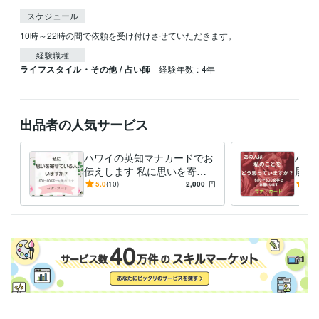
スケジュール
10時～22時の間で依頼を受け付けさせていただきます。
経験職種
ライフスタイル・その他 / 占い師
経験年数 : 4年
出品者の人気サービス
ハワイの英知マナカードでお
ハワ
伝えします 私に思いを寄せ
届け
ている人はいますか？
とを
5.0
(10)
2,000
円
5.0