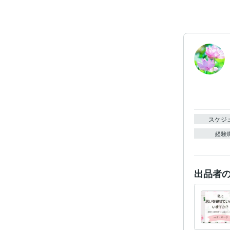
スケジ
経験
出品者