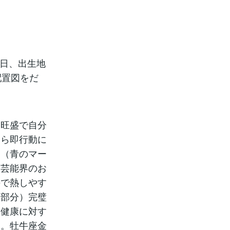
5日、出生地
配置図をだ
神旺盛で自分
たら即行動に
す（青のマー
る芸能界のお
ので熱しやす
ー部分）完璧
、健康に対す
す。牡牛座金