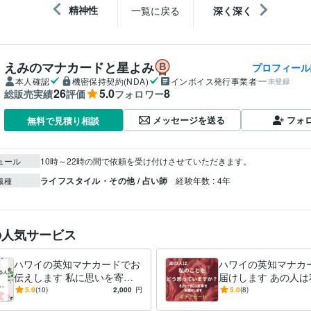
精神性
一覧に戻る
深く深く
えみのマナカードと星よみ
プロフィール
本人確認
機密保持契約(NDA)
インボイス発行事業者
未登録
26
5.0
8
総販売実績
評価
フォロワー
メッセージを送る
フォ
無料で見積り相談
ュール
10時～22時の間で依頼を受け付けさせていただきます。
ライフスタイル・その他 / 占い師
経験年数 : 4年
職種
の人気サービス
ハワイの英知マナカードでお
ハワイの英知マナカ
伝えします 私に思いを寄せ
届けします あの人は
ている人はいますか？
とをどう思っていま
5.0
(10)
2,000
円
5.0
(8)