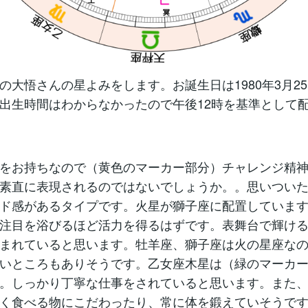
の大悟さんの星よみをします。お誕生日は1980年3月2
出生時間はわからなかったので午後12時を基準として
をお持ちなので（黄色のマーカー部分）チャレンジ精
素直に表現されるのではないでしょうか。。思いつい
ド感があるタイプです。火星が獅子座に配置していま
注目を浴びるほど活力を得るはずです。表舞台で輝け
まれていると思います。牡羊座、獅子座は火の星座な
いところもありそうです。乙女座木星は（緑のマーカ
。しっかり丁寧な仕事をされていると思います。また
く食べる物にこだわったり、常に体を鍛えていそうで