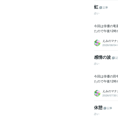
虹
記事
占い
今回は俳優の竜星
たので午後12時
えみのマナ
2026/08/04 
感情の波
記
占い
今回は俳優の田中
たので午後12時
えみのマナ
2026/07/30 
休憩
記事
占い