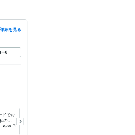
詳細を見る
ロー
8
ードでお
今あなたに必要なメッセージ
私のこ
をお届けします お悩みの原
すか？
因は自分の中にある。心の内
2,000
円
5.0
(1)
500
円
側のぞいてみませんか？