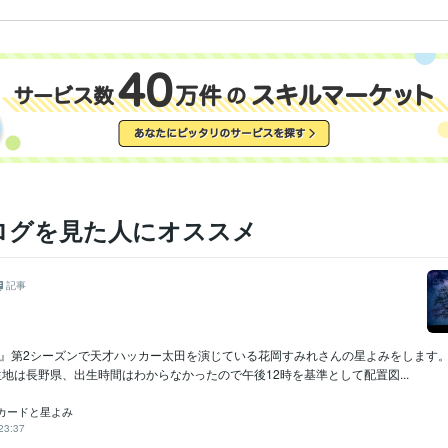
ログを見た人にオススメ
記事
NT』第2シーズンで天才ハッカー太田を演じている花岡すみれさんの星よみをします。
生地は長野県、出生時間はわからなかったので午後12時を基準として配置図...
カードと星よみ
23:37