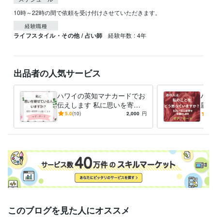
10時～22時の間で依頼を受け付けさせていただきます。
経験職種
ライフスタイル・その他 / 占い師
経験年数 : 4年
出品者の人気サービス
ハワイの英知マナカードでお
ハワ
伝えします 私に思いを寄せ
届け
ている人はいますか？
とを
5.0
(10)
2,000
円
5.0
このブログを見た人にオススメ