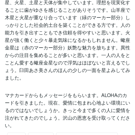
星、火星、土星と天体が集中しています。理想を現実化す
ることに歯がゆさを感じることがありそうです。山羊座で
木星と火星が重なり合っています（緑のマーカー部分）し
っかりとした社会的土台を築くことができる方です。人の
能力を引き出すこともでき信頼を得やすいと思います。火
星が強く働くと少々暴走気味になるかもしれません。蠍座
金星は（赤のマーカー部分）妖艶な魅力を放ちます。異性
からの注目を集めることが多いと思います。一人の人をと
ことん愛する蠍座金星なので浮気はほぼないと言えるでし
ょう。臼田あさ美さんのほんの少しの一面を星よみしてみ
ました。
マナカードからもメッセージをもらいます。ALOHAのカ
ードを引きました。現在、愛情に包まれ心地よい環境にい
るのではないでしょうか。きっと今まで多くの人に愛情を
注がれてきたのでしょう。沢山の恩恵を受け取ってくださ
い。