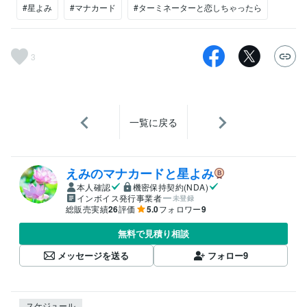
#星よみ
#マナカード
#ターミネーターと恋しちゃったら
3
一覧に戻る
えみのマナカードと星よみ
本人確認
機密保持契約(NDA)
インボイス発行事業者
未登録
総販売実績
26
評価
5.0
フォロワー
9
無料で見積り相談
メッセージを送る
フォロー
9
スケジュール