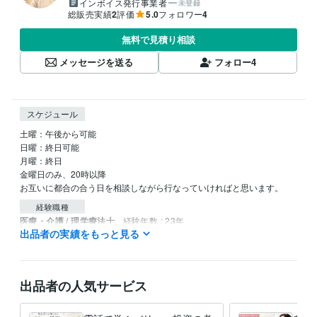
インボイス発行事業者
未登録
総販売実績
2
評価
5.0
フォロワー
4
無料で見積り相談
メッセージを送る
フォロー
4
スケジュール
土曜：午後から可能

日曜：終日可能

月曜：終日　

金曜日のみ、20時以降

お互いに都合の合う日を相談しながら行なっていければと思います。
経験職種
医療・介護 / 理学療法士
経験年数 : 23年
出品者の実績をもっと見る
ライフスタイル・その他 / 占い師
経験年数 : 4年
ライフスタイル・その他 / マッサージ師・セラピスト
経験年数 : 2年
ライフスタイル・その他 / その他
経験年数 : 23年
出品者の人気サービス
受賞歴
嚥下障害について