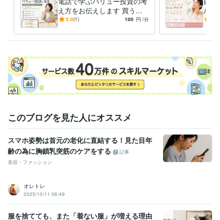
電話で学ぶバリュー投資の考
自身
資格・検定
え方をお伝えします 買う勇
ルフ
言語聴覚士
取得年 : 2002年
気より見極める目を育てる
語聴
5.0
(1)
100
円
/分
5.0
元・
ビジネス・クリエイティブツール
Excel:20年
Keynote:6年
Pages:6年
Word:20年
Canva:3年
得意分野
オンラインレッスン・習い事
傾聴、口腔トレーニング
顔のセルフケ
ア
健康
美容
悩み
予防
フェイシャルエステ
小顔
ほうれい線
たるみ
占い
西洋占星術
このブログを見た人にオススメ
占い
西洋占星術
星読み
人生の使命
ホロスコープ
語学力
スマホ姿勢は首元の老化に直結する！見た目年
英語
日常会話レベル
齢の為に胸鎖乳突筋のケアをする
記事
美容・ファッション
オレトレ
2025/10/11 06:49
服を捨てても、また「着ない服」が増える理由