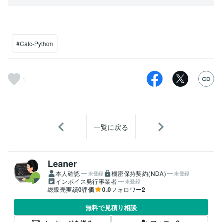
#Calc-Python
1
一覧に戻る
Leaner
本人確認
機密保持契約(NDA)
未登録
未登録
インボイス発行事業者
未登録
総販売実績
0
評価
0.0
フォロワー
2
無料で見積り相談