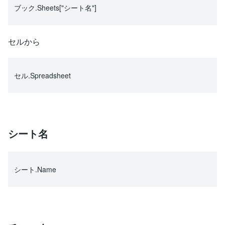
ブック.Sheets["シート名"]
セルから
セル.Spreadsheet
シート名
シート.Name