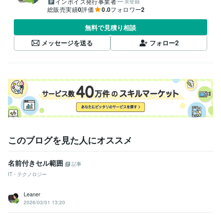
インボイス発行事業者
未登録
総販売実績
0
評価
0.0
フォロワー
2
無料で見積り相談
メッセージを送る
フォロー
2
このブログを見た人にオススメ
名前付きセル範囲
記事
IT・テクノロジー
Leaner
2026/03/01 13:20