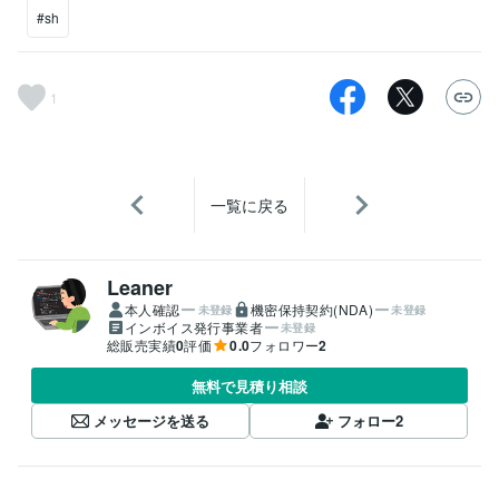
#sh
1
一覧に戻る
Leaner
本人確認
機密保持契約(NDA)
未登録
未登録
インボイス発行事業者
未登録
総販売実績
0
評価
0.0
フォロワー
2
無料で見積り相談
メッセージを送る
フォロー
2