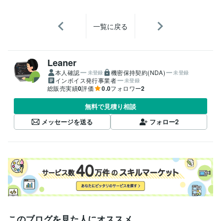
一覧に戻る
Leaner
本人確認
機密保持契約(NDA)
未登録
未登録
インボイス発行事業者
未登録
総販売実績
0
評価
0.0
フォロワー
2
無料で見積り相談
メッセージを送る
フォロー
2
このブログを見た人にオススメ