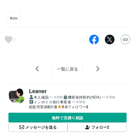
#vim
2
一覧に戻る
Leaner
本人確認
機密保持契約(NDA)
未登録
未登録
インボイス発行事業者
未登録
総販売実績
0
評価
0.0
フォロワー
2
無料で見積り相談
メッセージを送る
フォロー
2