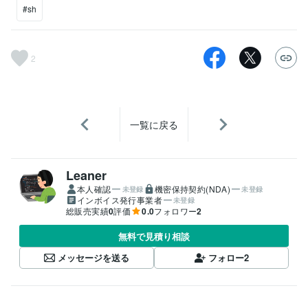
#sh
2
一覧に戻る
Leaner
本人確認
機密保持契約(NDA)
未登録
未登録
インボイス発行事業者
未登録
総販売実績
0
評価
0.0
フォロワー
2
無料で見積り相談
メッセージを送る
フォロー
2