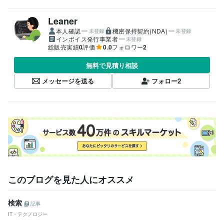
Leaner
本人確認
機密保持契約(NDA)
未登録
未登録
インボイス発行事業者
未登録
総販売実績
0
評価
0.0
フォロワー
2
無料で見積り相談
メッセージを送る
フォロー
2
このブログを見た人にオススメ
検索
記事
IT・テクノロジー