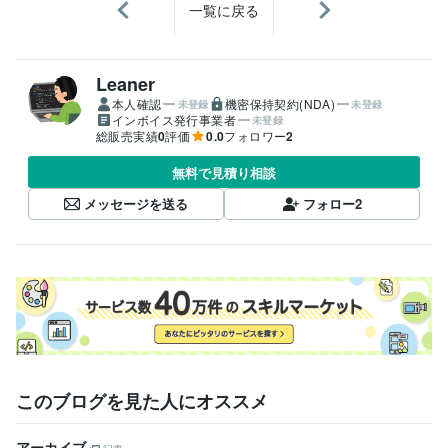
一覧に戻る
Leaner
本人確認
機密保持契約(NDA)
未登録
未登録
インボイス発行事業者
未登録
総販売実績
0
評価
0.0
フォロワー
2
無料で見積り相談
メッセージを送る
フォロー
2
このブログを見た人にオススメ
アーカイブ