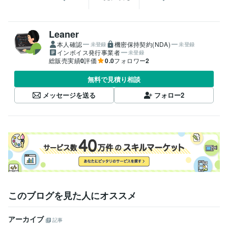
Leaner
本人確認
機密保持契約(NDA)
未登録
未登録
インボイス発行事業者
未登録
総販売実績
0
評価
0.0
フォロワー
2
無料で見積り相談
メッセージを送る
フォロー
2
このブログを見た人にオススメ
アーカイブ
記事