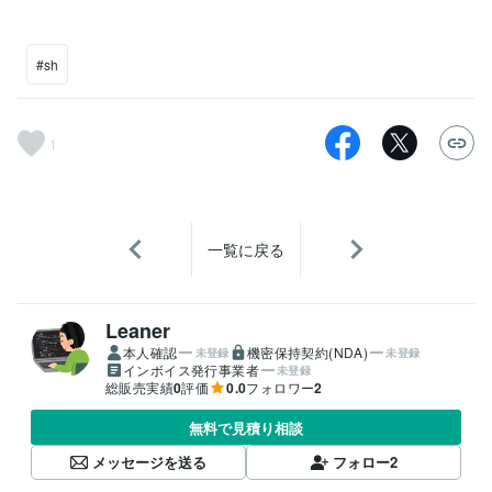
#sh
1
一覧に戻る
Leaner
本人確認
機密保持契約(NDA)
未登録
未登録
インボイス発行事業者
未登録
総販売実績
0
評価
0.0
フォロワー
2
無料で見積り相談
メッセージを送る
フォロー
2