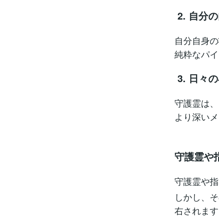
2. 自分
自分自身の
純粋なパイ
3. 日
守護霊は、
より深いメ
守護霊や
守護霊や指
しかし、そ
右されます