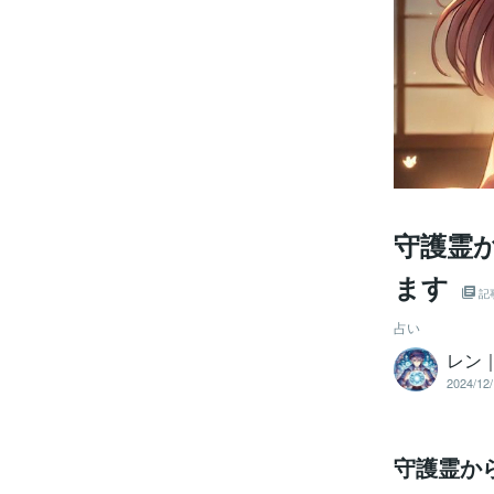
守護霊
ます
記
占い
レン
2024/12/
守護霊か