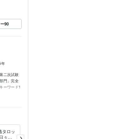
ロー
90
5年
第二次試験
部門」完全
キーワード1
去生リーディ
/紫微斗数
格タロッ
四柱推命と守護霊対話で人生
日々の
の転機を精密に視ます 不安