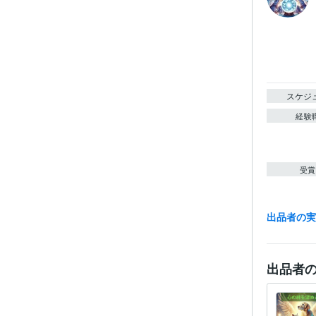
スケジ
経験
受賞
出品者の
資格・
得意
出品者