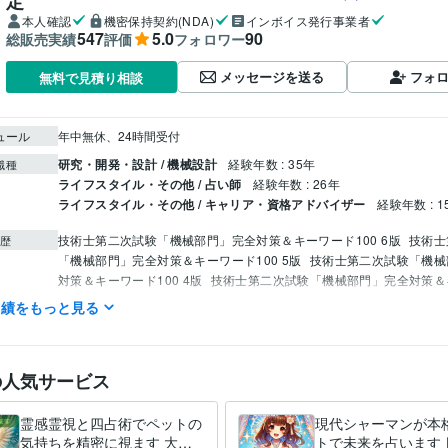
定
本人確認
機密保持契約(NDA)
インボイス発行事業者
547
5.0
90
総販売実績
評価
フォロワー
メッセージを送る
フォ
無料で見積り相談
ュール
年中無休、24時間受付
研究・開発・設計 / 機械設計
経験年数 : 35年
職種
ライフスタイル・その他 / 占い師
経験年数 : 26年
ライフスタイル・その他 / キャリア・資格アドバイザー
経験年数 : 1
技術士第二次試験「機械部門」完全対策＆キーワード100 6版
技術士
歴
「機械部門」完全対策＆キーワード100 5版
技術士第二次試験「機械
対策＆キーワード100 4版
技術士第二次試験「機械部門」完全対策＆
00 3版
機械部門受験者のための技術士必須科目論文事例集
実績をもっと見る
技術士（機械）
取得年 : 2010年
検定
占い
霊感霊視
ヒーリング
守護霊、指導霊（ガイドさん）対話
過
分野
の人気サービス
ング
故人交信（動物も）
ペンジュラム
四柱推命/西洋占星術/宿曜教
九星気学
不思議現象の調査と対策
霊感霊視と四占術でペットの
現代シャーマンが本
気持ちを精密に視ます 大切
トで未来を占います 