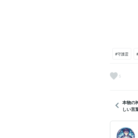
#守護霊
5
本物の
しい言葉