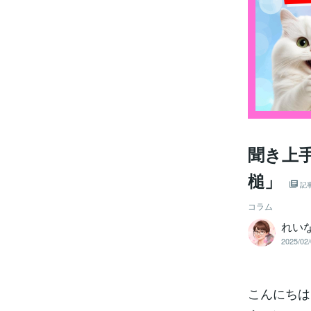
聞き上
槌」
記
コラム
れい
2025/02/
こんにちは