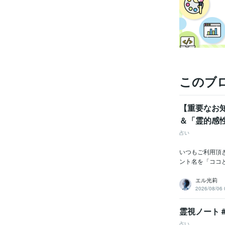
このブ
【重要なお
＆「霊的感
占い
いつもご利用頂
ント名を「ココ
エル光莉
2026/08/06 
霊視ノート
占い