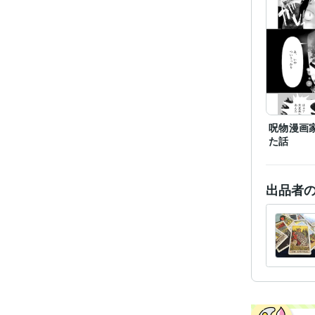
呪物漫画
た話
出品者