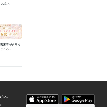
恋人...
る出来事がありま
ころ...