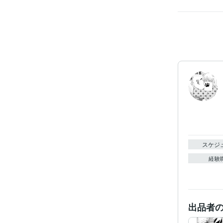
スケジ
経験
出品者