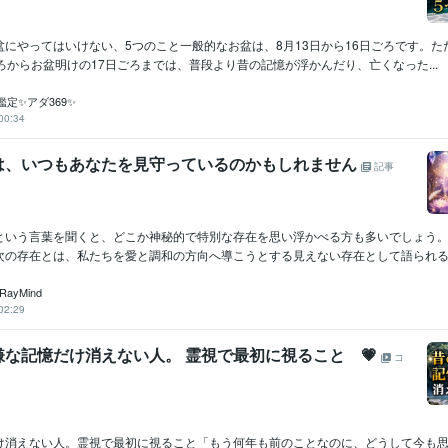
盆にやってはいけない、5つのこと一般的なお盆は、8月13日から16日ごろです。た
ろからお盆明けの17日ごろまでは、普段より昔の記憶が浮かんだり、亡くなった...
定✨アダ369✨
00:34
は、いつもあなたを見守っているのかもしれません
記事
という言葉を聞くと、どこか神秘的で特別な存在を思い浮かべる方も多いでしょう
次の存在とは、私たちを愛と調和の方向へ導こうとする見えない存在として語られるこ
ayMind
02:29
嫌な記憶だけ消えない人。 霊視で最初に視ること 💗
コ
け消えない人。霊視で最初に視ること「もう何年も前のことなのに、どうして今も