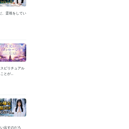
だ、霊視をしてい
。スピリチュアル
とが...
思い出すのだろ