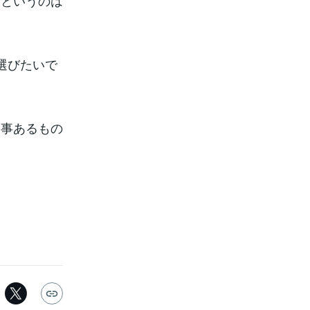
達というのは
選びたいで
き事あるもの