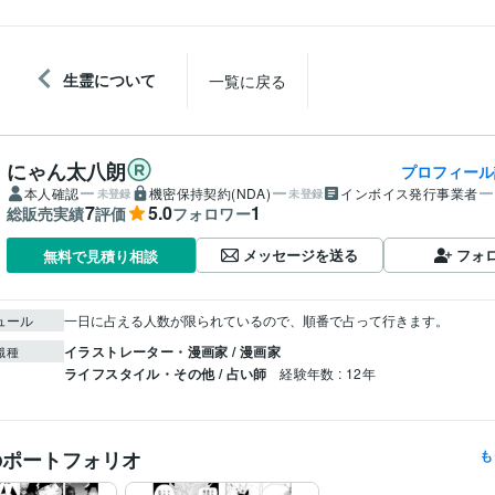
生霊について
一覧に戻る
にゃん太八朗
プロフィール
本人確認
機密保持契約(NDA)
インボイス発行事業者
未登録
未登録
7
5.0
1
総販売実績
評価
フォロワー
メッセージを送る
フォ
無料で見積り相談
ュール
一日に占える人数が限られているので、順番で占って行きます。
イラストレーター・漫画家 / 漫画家
職種
ライフスタイル・その他 / 占い師
経験年数 : 12年
のポートフォリオ
も