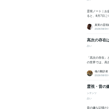
霊視ノート｜お
ると、8月7日ご
真実の霊視鑑
2026/08/04 
高次の存在
占い
「高次の存在」
の世界では、高
魂の翻訳者 R
2026/08/03 
霊視・昔の
ンテンツ
占い
昔の嫌な記憶だ