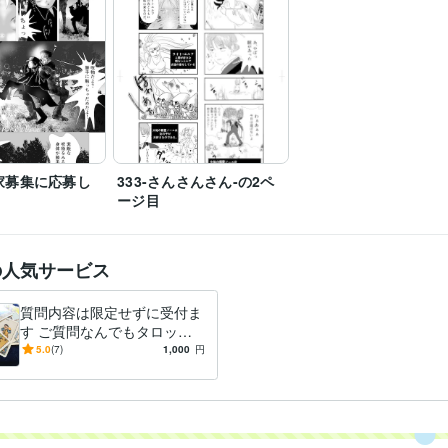
家募集に応募し
333-さんさんさん-の2ペ
ージ目
の人気サービス
質問内容は限定せずに受付ま
す ご質問なんでもタロット
で占います。
5.0
(7)
1,000
円