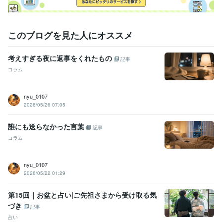
このブログを見た人にオススメ
考えすぎる夜に返事をくれたもの
記事
コラム
nyu_0107
2026/05/26 07:05
誰にも送らなかった言葉
記事
コラム
nyu_0107
2026/05/22 01:29
第15回｜お盆と占い|ご先祖さまから受け取る気
づき
記事
占い