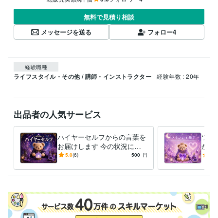
無料で見積り相談
メッセージを送る
フォロー
4
経験職種
ライフスタイル・その他 / 講師・インストラクター
経験年数 : 20年
出品者の人気サービス
ハイヤーセルフからの言葉を
ツイ
お届けします 今の状況にそ
かに
っと寄り添うメッセージです
揺れ
5.0
(6)
500
円
5.0