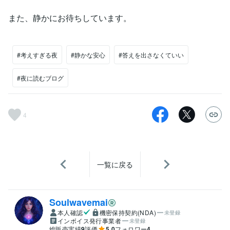
また、静かにお待ちしています。
#考えすぎる夜
#静かな安心
#答えを出さなくていい
#夜に読むブログ
4
一覧に戻る
Soulwavemai
本人確認
機密保持契約(NDA)
未登録
インボイス発行事業者
未登録
総販売実績
9
評価
5.0
フォロワー
4