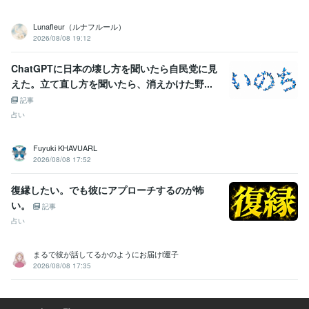
Lunafleur（ルナフルール）
2026/08/08 19:12
ChatGPTに日本の壊し方を聞いたら自民党に見
えた。立て直し方を聞いたら、消えかけた野...
記事
占い
Fuyuki KHAVUARL
2026/08/08 17:52
復縁したい。でも彼にアプローチするのが怖
い。
記事
占い
まるで彼が話してるかのようにお届けl運子
2026/08/08 17:35