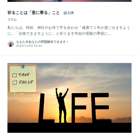
祈ることは「意に乗る」こと
記事
コラム
私たちは、時折、神社やお寺で手を合わせ「健康で１年が過ごせますよう
に」「合格できますように」と祈ります年始や受験の季節に...
ももた＠あなたの問題解決できます！
2024/12/04 04:40