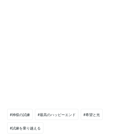
#神様の試練
#最高のハッピーエンド
#希望と光
#試練を乗り越える