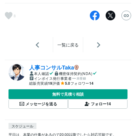
8
一覧に戻る
人事コンサルTaka
本人確認
機密保持契約(NDA)
インボイス発行事業者
未登録
総販売実績
19
評価
5.0
フォロワー
14
無料で見積り相談
メッセージを送る
フォロー
14
スケジュール
平日は、本業の仕事があるので20:00以降でしたら対応可能です。
