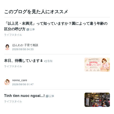
語学力
英語
ビジネスレベル
このブログを見た人にオススメ
「以上児・未満児」って知っていますか？園によって違う年齢の
区分の呼び方
記事
ライフスタイル
ほんわか 子育て相談
2026/08/08 04:33
本日、待機しています🌷
告知
ライフスタイル
nonno_care
2026/08/08 01:47
Tinh tien nuoc ngoai...!
記事
ライフスタイル