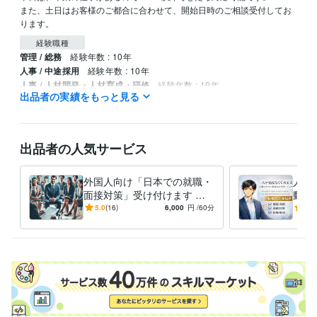
また、土日はお客様のご都合に合わせて、開始日時のご相談受付してお
ります。
経験職種
管理 / 総務
経験年数 : 10年
人事 / 中途採用
経験年数 : 10年
人事 / 人材開発・人材育成・研修
経験年数 : 10年
出品者の実績をもっと見る
資格・検定
日商簿記検定2級
取得年 : 2017年
出品者の人気サービス
プログラミング言語・フレームワーク
Python:1年
外国人向け「日本での就職・
人事
ビジネス・クリエイティブツール
面接対策」受け付けます 日
動を
WordPress:3年
Excel:20年
Google スプレッドシート:4年
本の就職・面接を成功させる
なた
5.0
(16)
6,000
円
/60分
5.0
Google ドキュメント:2年
PowerPoint:20年
Word:15年
サポート!
て、
す
得意分野
学習指導・資格・キャリア相談
転職相談
学歴
青山学院大学
2009年3月 ~ 2013年2月