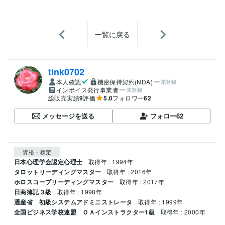
一覧に戻る
tink0702
本人確認
機密保持契約(NDA)
未登録
インボイス発行事業者
未登録
総販売実績
9
評価
5.0
フォロワー
62
メッセージを送る
フォロー
62
資格・検定
日本心理学会認定心理士
取得年 : 1994年
タロットリーディングマスター
取得年 : 2016年
ホロスコープリーディングマスター
取得年 : 2017年
日商簿記３級
取得年 : 1998年
通産省 初級システムアドミニストレータ
取得年 : 1999年
全国ビジネス学校連盟 ＯＡインストラクター1級
取得年 : 2000年