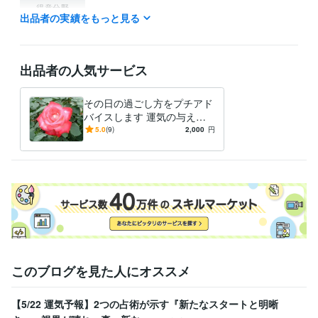
得意分野
出品者の実績をもっと見る
占い
仕事上の人間関係　企業の本音
仕事 恋愛 人間関係
出品者の人気サービス
その日の過ごし方をプチアド
バイスします 運気の与える
神秘の世界を覗いてみません
5.0
(9)
2,000
円
か？
このブログを見た人にオススメ
【5/22 運気予報】2つの占術が示す『新たなスタートと明晰