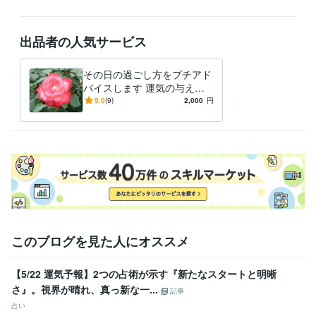
仕事 恋愛 人間関係
出品者の人気サービス
その日の過ごし方をプチアド
バイスします 運気の与える
神秘の世界を覗いてみません
5.0
(9)
2,000
円
か？
このブログを見た人にオススメ
【5/22 運気予報】2つの占術が示す『新たなスタートと明晰
さ』。視界が晴れ、真っ新な一...
記事
占い