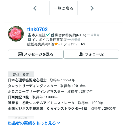
一覧に戻る
tink0702
本人確認
機密保持契約(NDA)
未登録
インボイス発行事業者
未登録
総販売実績
9
評価
5.0
フォロワー
62
メッセージを送る
フォロー
62
資格・検定
日本心理学会認定心理士
取得年 : 1994年
タロットリーディングマスター
取得年 : 2016年
ホロスコープリーディングマスター
取得年 : 2017年
日商簿記３級
取得年 : 1998年
通産省 初級システムアドミニストレータ
取得年 : 1999年
全国ビジネス学校連盟 ＯＡインストラクター1級
取得年 : 2000年
得意分野
出品者の実績をもっと見る
占い
仕事上の人間関係　企業の本音