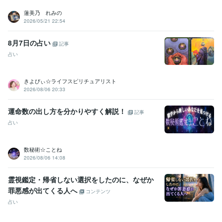
蓮美乃 れみの
2026/05/21 22:54
8月7日の占い
記事
占い
きよぴぃ☆ライフスピリチュアリスト
2026/08/06 20:33
運命数の出し方を分かりやすく解説！
記事
占い
数秘術☆ことね
2026/08/06 14:08
霊視鑑定・帰省しない選択をしたのに、なぜか
罪悪感が出てくる人へ
コンテンツ
占い