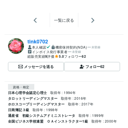
一覧に戻る
tink0702
本人確認
機密保持契約(NDA)
未登録
インボイス発行事業者
未登録
総販売実績
9
評価
5.0
フォロワー
62
メッセージを送る
フォロー
62
資格・検定
日本心理学会認定心理士
取得年 : 1994年
タロットリーディングマスター
取得年 : 2016年
ホロスコープリーディングマスター
取得年 : 2017年
日商簿記３級
取得年 : 1998年
通産省 初級システムアドミニストレータ
取得年 : 1999年
全国ビジネス学校連盟 ＯＡインストラクター1級
取得年 : 2000年