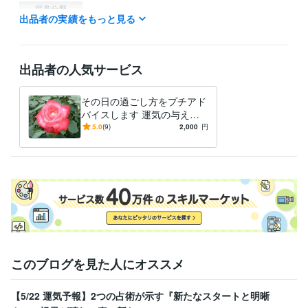
得意分野
出品者の実績をもっと見る
占い
仕事上の人間関係　企業の本音
仕事 恋愛 人間関係
出品者の人気サービス
その日の過ごし方をプチアド
バイスします 運気の与える
神秘の世界を覗いてみません
5.0
(9)
2,000
円
か？
このブログを見た人にオススメ
【5/22 運気予報】2つの占術が示す『新たなスタートと明晰