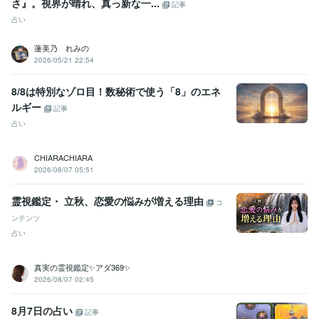
さ』。視界が晴れ、真っ新な一...
記事
占い
蓮美乃 れみの
2026/05/21 22:54
8/8は特別なゾロ目！数秘術で使う「8」のエネ
ルギー
記事
占い
CHIARACHIARA
2026/08/07 05:51
霊視鑑定・ 立秋、恋愛の悩みが増える理由
コ
ンテンツ
占い
真実の霊視鑑定✨アダ369✨
2026/08/07 02:45
8月7日の占い
記事