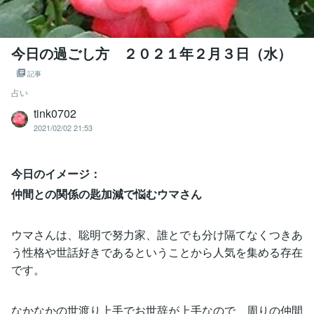
今日の過ごし方 ２０２１年２月３日（水）
記事
占い
tink0702
2021/02/02 21:53
今日のイメージ：
仲間との関係の匙加減で悩むウマさん
ウマさんは、聡明で努力家、誰とでも分け隔てなくつきあ
う性格や世話好きであるということから人気を集める存在
です。
なかなかの世渡り上手でお世辞が上手なので、周りの仲間