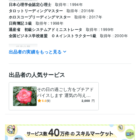
日本心理学会認定心理士
取得年 : 1994年
タロットリーディングマスター
取得年 : 2016年
ホロスコープリーディングマスター
取得年 : 2017年
日商簿記３級
取得年 : 1998年
通産省 初級システムアドミニストレータ
取得年 : 1999年
全国ビジネス学校連盟 ＯＡインストラクター1級
取得年 : 2000年
得意分野
出品者の実績をもっと見る
占い
仕事上の人間関係　企業の本音
仕事 恋愛 人間関係
出品者の人気サービス
その日の過ごし方をプチアド
バイスします 運気の与える
神秘の世界を覗いてみません
5.0
(9)
2,000
円
か？