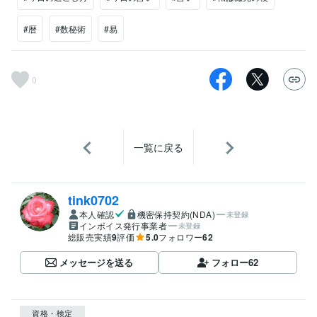
#暦
#数秘術
#易
0
一覧に戻る
tink0702
本人確認
機密保持契約(NDA)
未登録
インボイス発行事業者
未登録
総販売実績
9
評価
5.0
フォロワー
62
メッセージを送る
フォロー
62
資格・検定