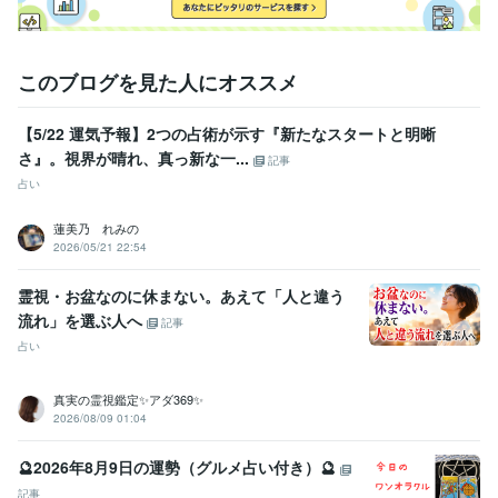
このブログを見た人にオススメ
【5/22 運気予報】2つの占術が示す『新たなスタートと明晰
さ』。視界が晴れ、真っ新な一...
記事
占い
蓮美乃 れみの
2026/05/21 22:54
霊視・お盆なのに休まない。あえて「人と違う
流れ」を選ぶ人へ
記事
占い
真実の霊視鑑定✨アダ369✨
2026/08/09 01:04
🔮2026年8月9日の運勢（グルメ占い付き）🔮
記事