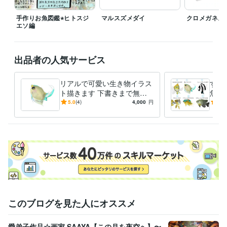
手作りお魚図鑑⭐︎ヒトスジ
マルスズメダイ
クロメガネス
エソ編
出品者の人気サービス
リアルで可愛い生き物イラス
すぐ
ト描きます 下書きまで無料⭐︎
魚イ
イメージにご納得いただいて
イビ
5.0
(4)
4,000
円
5.0
から購入できます
線で
このブログを見た人にオススメ
愛弟子作品☆画家 SAAYA【この月を夜空へ】〜