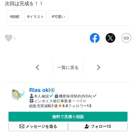
次回は完成を！！
#錦鯉
#イラスト
#可愛い
5
一覧に戻る
Rias oki
本人確認
機密保持契約(NDA)
インボイス発行事業者
未登録
総販売実績
6
評価
5.0
フォロワー
13
無料で見積り相談
メッセージを送る
フォロー
13