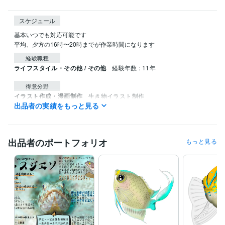
スケジュール
基本いつでも対応可能です

平均、夕方の16時〜20時までが作業時間になります
経験職種
ライフスタイル・その他 / その他
経験年数 : 11年
得意分野
イラスト作成・漫画制作
生き物イラスト制作
出品者の実績をもっと見る
イラスト作成・漫画制作
オリジナル手作りお魚図鑑
出品者のポートフォリオ
もっと見る