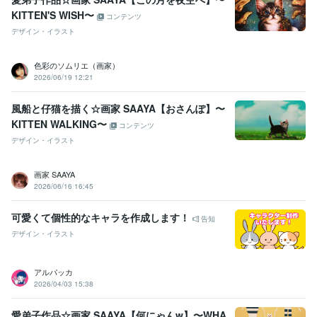
KITTEN'S WISH〜
コンテンツ
デザイン・イラスト
色彩のソムリエ（画家）
2026/06/19 12:21
風船と仔猫を描く☆画家 SAAYA【おさんぽ】〜
KITTEN WALKING〜
コンテンツ
デザイン・イラスト
画家 SAAYA
2026/06/16 16:45
可愛くて個性的なキャラを作成します！
告知
デザイン・イラスト
アルパッカ
2026/04/03 15:38
愛弟子作品☆画家 SAAYA【何にゃんw】〜WHA