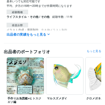
基本いつでも対応可能です

平均、夕方の16時〜20時までが作業時間になります
経験職種
ライフスタイル・その他 / その他
経験年数 : 11年
得意分野
イラスト作成・漫画制作
生き物イラスト制作
出品者の実績をもっと見る
イラスト作成・漫画制作
オリジナル手作りお魚図鑑
出品者のポートフォリオ
もっと見る
手作りお魚図鑑⭐︎ヒトスジ
マルスズメダイ
クロメガネス
エソ編