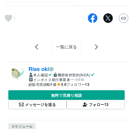
5
一覧に戻る
Rias oki
本人確認
機密保持契約(NDA)
インボイス発行事業者
未登録
総販売実績
6
評価
5.0
フォロワー
13
無料で見積り相談
メッセージを送る
フォロー
13
スケジュール