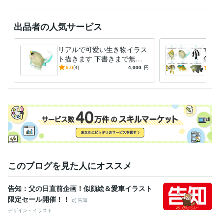
出品者の人気サービス
リアルで可愛い生き物イラス
すぐ
ト描きます 下書きまで無料⭐︎
魚イ
イメージにご納得いただいて
イビ
5.0
(4)
4,000
円
5.0
から購入できます
線で
このブログを見た人にオススメ
告知：父の日直前企画！似顔絵＆愛車イラスト
限定セール開催！！
告知
デザイン・イラスト