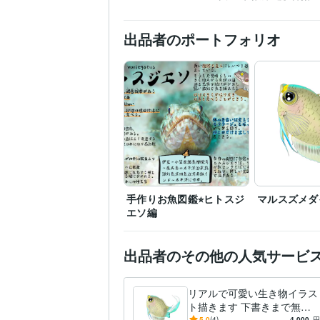
出品者のポートフォリオ
手作りお魚図鑑⭐︎ヒトスジ
マルスズメダ
エソ編
出品者のその他の人気サービ
リアルで可愛い生き物イラス
ト描きます 下書きまで無料⭐︎
イメージにご納得いただいて
5.0
(4)
4,000
円