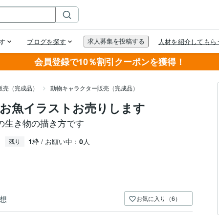
会員登録で10％割引クーポンを獲得！
販売（完成品）
動物キャラクター販売（完成品）
のお魚イラストお売りします
の生き物の描き方です
1
枠 / お願い中：
0
人
残り
想
お気に入り（6）