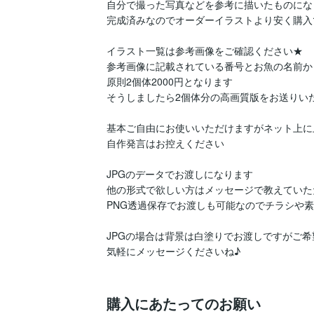
自分で撮った写真などを参考に描いたものにな
完成済みなのでオーダーイラストより安く購入
イラスト一覧は参考画像をご確認ください★

参考画像に記載されている番号とお魚の名前か
原則2個体2000円となります

そうしましたら2個体分の高画質版をお送りいた
基本ご自由にお使いいただけますがネット上に上
自作発言はお控えください

JPGのデータでお渡しになります

他の形式で欲しい方はメッセージで教えていた
PNG透過保存でお渡しも可能なのでチラシや素
JPGの場合は背景は白塗りでお渡しですがご希
気軽にメッセージくださいね♪

購入にあたってのお願い