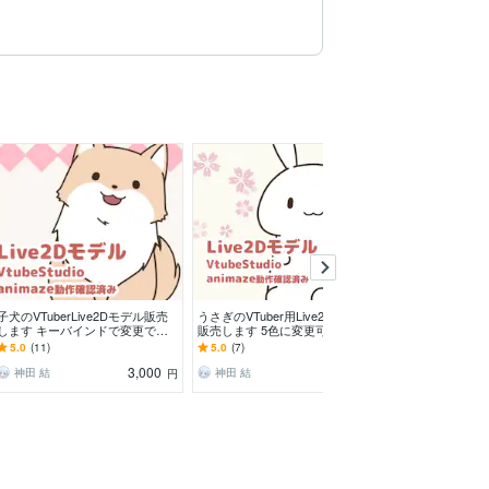
子犬のVTuberLive2Dモデル販売
うさぎのVTuber用Live2Dモデル
猫のVTuber用L
します キーバインドで変更でき
販売します 5色に変更可能・表情
します 5色に変
る表情差分4点付きです♪
差分4点付きです♪
4点付きです♪
5.0
(11)
5.0
(7)
-
3,000
3,000
神田 結
神田 結
神田 結
円
円