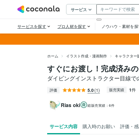
ホーム
イラスト作成・漫画制作
キャラクター
すぐにお渡し！完成済み
ダイビングインストラクター目線で
1
件
5.0
(1)
販売実績
評価
Rias oki
総販売実績：
6件
サービス内容
購入時のお願い
評価・感