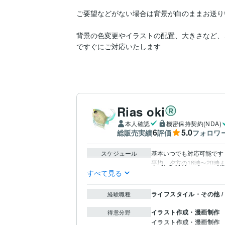
ご要望などがない場合は背景が白のままお送り
背景の色変更やイラストの配置、大きさなど、
ですぐにご対応いたします

Rias oki
本人確認
機密保持契約(NDA)
6
5.0
総販売実績
評価
フォロワ
スケジュール
基本いつでも対応可能です

平均、夕方の16時〜20時
すべて見る
ライフスタイル・その他 /
経験職種
イラスト作成・漫画制作
得意分野
イラスト作成・漫画制作