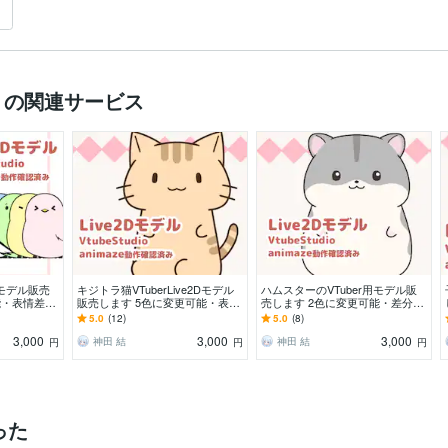
）の関連サービス
2Dモデル販売
キジトラ猫VTuberLive2Dモデル
ハムスターのVTuber用モデル販
能・表情差分
販売します 5色に変更可能・表情
売します 2色に変更可能・差分4
差分4点付きです♪
点付きです♪
5.0
(12)
5.0
(8)
3,000
3,000
3,000
神田 結
神田 結
円
円
円
った