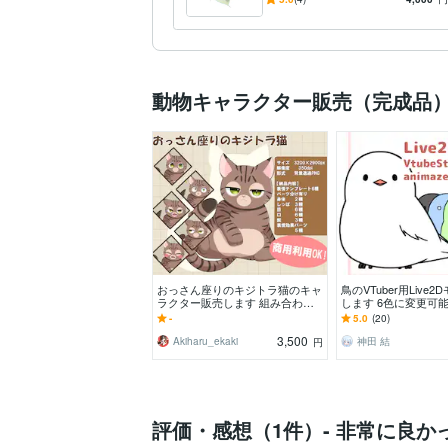
から購入できます
動物キャラクター販売（完成品
おっさん座りのキジトラ猫のキャ
鳥のVTuber用Live
ラクター販売します 組み合わせ
します 6色に変更可
自由！ゲームや動画の素材などに
4点付きです♪
-
5.0
(20)
3,500
Akiharu_ekaki
神田 結
円
評価・感想（1件）- 非常に良か