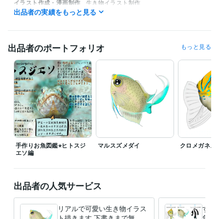
イラスト作成・漫画制作
生き物イラスト制作
出品者の実績をもっと見る
イラスト作成・漫画制作
オリジナル手作りお魚図鑑
出品者のポートフォリオ
もっと見る
手作りお魚図鑑⭐︎ヒトスジ
マルスズメダイ
クロメガネス
エソ編
出品者の人気サービス
リアルで可愛い生き物イラス
すぐ
ト描きます 下書きまで無料⭐︎
魚イ