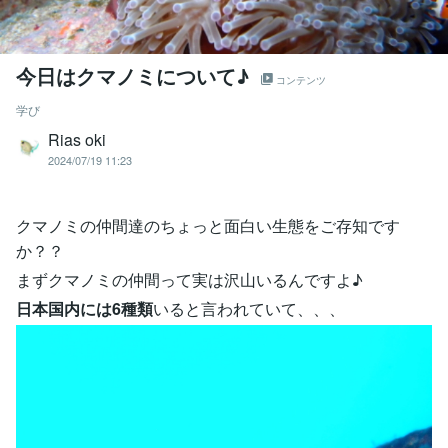
今日はクマノミについて♪
コンテンツ
学び
Rias oki
2024/07/19 11:23
クマノミの仲間達のちょっと面白い生態をご存知です
か？？
まずクマノミの仲間って実は沢山いるんですよ♪
日本国内には6種類
いると言われていて、、、