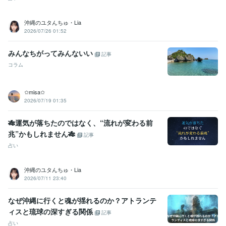
沖縄のユタんちゅ・Lia
2026/07/26 01:52
みんなちがってみんないい
記事
コラム
✩misa✩
2026/07/19 01:35
🎋運気が落ちたのではなく、“流れが変わる前
兆”かもしれません🎋
記事
占い
沖縄のユタんちゅ・Lia
2026/07/11 23:40
なぜ沖縄に行くと魂が揺れるのか？アトランテ
ィスと琉球の深すぎる関係
記事
占い