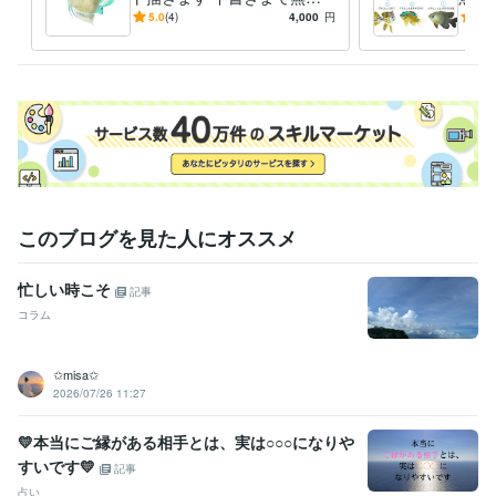
イメージにご納得いただいて
イビ
5.0
(4)
4,000
円
5.0
から購入できます
線で
このブログを見た人にオススメ
忙しい時こそ
記事
コラム
✩misa✩
2026/07/26 11:27
💛本当にご縁がある相手とは、実は○○○になりや
すいです💛
記事
占い