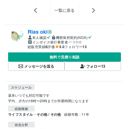
一覧に戻る
Rias oki
本人確認
機密保持契約(NDA)
インボイス発行事業者
未登録
総販売実績
6
評価
5.0
フォロワー
13
無料で見積り相談
メッセージを送る
フォロー
13
スケジュール
基本いつでも対応可能です

平均、夕方の16時〜20時までが作業時間になります
経験職種
ライフスタイル・その他 / その他
経験年数 : 11年
得意分野