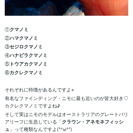
①
クマノミ
②
ハマクマノミ
③
セジロクマノミ
④
ハナビラクマノミ
⑤
トウアカクマノミ
⑥
カクレクマノミ
それぞれに特徴があるんですよ⭐︎
有名なファインディング・ニモに最も近いのが皆大好き♡
カクレクマノミですよね♪
そして実はニモのモデルはオーストラリアのグレートバリ
アリーフに生息している「
クラウン・アネモネフィッシ
ュ
」って種類なんですよ(*^ω^*)