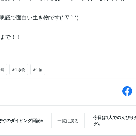
思議で面白い生き物です(*´∇｀*)
まで！！
沖縄
#生き物
#生物
今日は1人でのんびり
ぞやのダイビング日記⭐︎
一覧に戻る
グ⭐︎