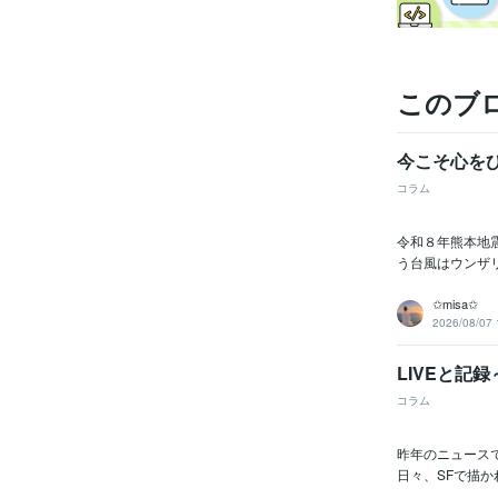
このブ
今こそ心を
コラム
令和８年熊本地
う台風はウンザ
✩misa✩
2026/08/07 
LIVEと記
コラム
昨年のニュース
日々、SFで描か