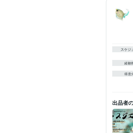
スケジ
経験
得意
出品者