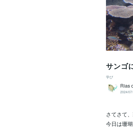
サンゴ
学び
Rias 
2024/07/
さてさて、
今日は珊瑚