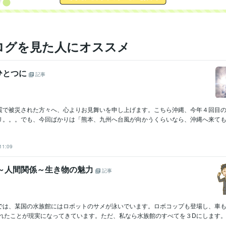
ログを見た人にオススメ
ひとつに
記事
震で被災された方々へ、心よりお見舞いを申し上げます。こちら沖縄、今年４回目の
リ。。。でも、今回ばかりは「熊本、九州へ台風が向かうくらいなら、沖縄へ来てもいい
11:09
録～人間関係～生き物の魅力
記事
では、某国の水族館にはロボットのサメが泳いでいます。ロボコップも登場し、車
れたことが現実になってきています。ただ、私なら水族館のすべてを３Dにします。そ