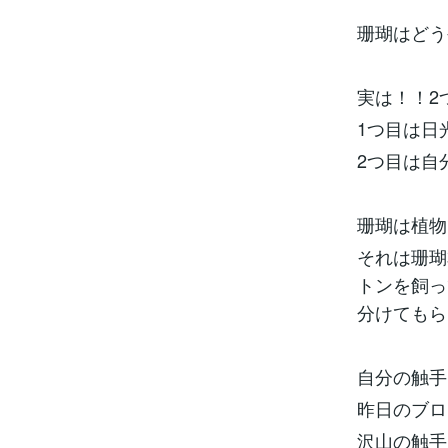
珊瑚はどう
実は！！2
1つ目は日
2つ目は自
珊瑚は植物
それは珊瑚
トンを飼っ
分けてもら
自分の触手
昨日のブロ
沢山の触手