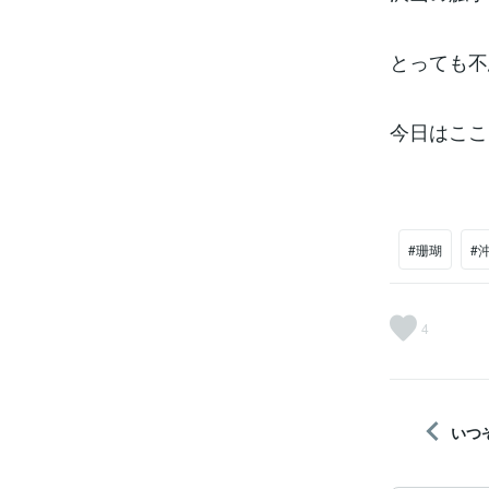
とっても不
今日はここ
#珊瑚
#
4
いつ