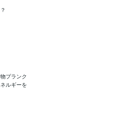
？？
？
植物プランク
エネルギーを