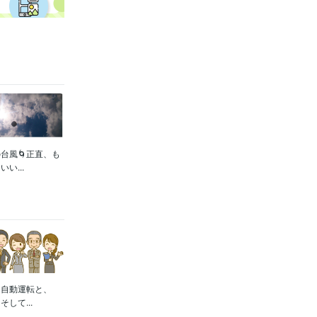
台風🌀正直、も
...
も自動運転と、
して...