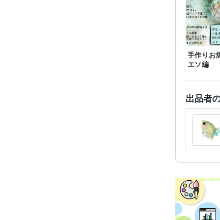
手作りお魚
エソ編
出品者