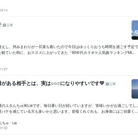
00:14
そ
記事
迎えし、拝みまわりが一旦落ち着いたので今日はゆっくりおうち時間を過ごす予定
beを観ていた時に、おススメに上がってきた「90年代カラオケ人気曲ランキングMI...
11:27
縁がある相手とは、実は○○○になりやすいです💛
記事
のユタんちゅ🌺Liaです。毎日暑い日が続いていますが、皆様いかがお過ごしでしょ
夏バテを感じている方も多いかと思います。皆様くれぐれも、お身体にはご自愛く...
ちゅ・Lia
01:52