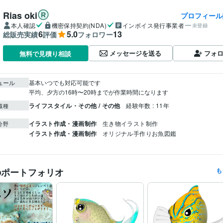
Rias oki
プロフィール
本人確認
機密保持契約(NDA)
インボイス発行事業者
未登録
6
5.0
13
総販売実績
評価
フォロワー
メッセージを送る
フォ
無料で見積り相談
ュール
基本いつでも対応可能です

平均、夕方の16時〜20時までが作業時間になります
ライフスタイル・その他 / その他
経験年数 : 11年
職種
イラスト作成・漫画制作
生き物イラスト制作
分野
イラスト作成・漫画制作
オリジナル手作りお魚図鑑
のポートフォリオ
も