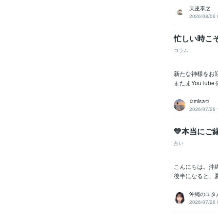
天巫泰之
2026/08/06 
忙しい時こ
コラム
新たな神様をお
またまYouTu
✩misa✩
2026/07/26 
💛本当にご
占い
こんにちは。沖縄
後半になると、
沖縄のユタん
2026/07/26 