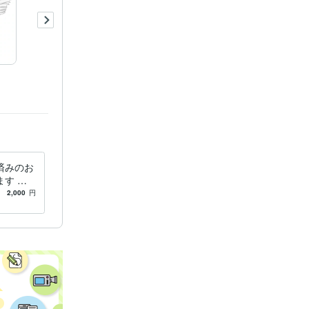
済みのお
す ダ
クター目
2,000
円
方です