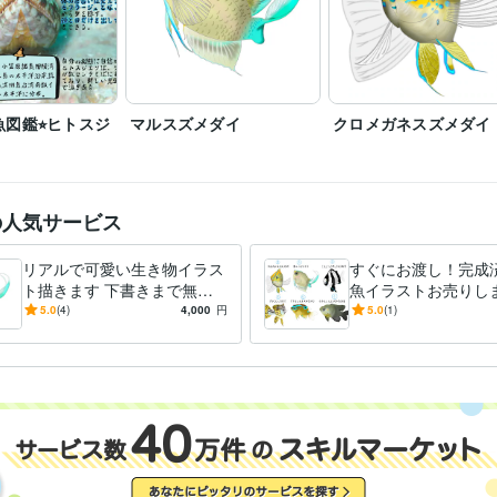
図鑑⭐︎ヒトスジ
マルスズメダイ
クロメガネスズメダイ
の人気サービス
リアルで可愛い生き物イラス
すぐにお渡し！完成
ト描きます 下書きまで無料⭐︎
魚イラストお売りしま
イメージにご納得いただいて
イビングインストラ
5.0
(4)
4,000
円
5.0
(1)
から購入できます
線での生き物の描き