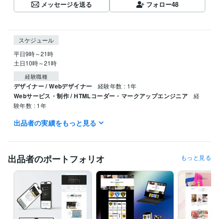
メッセージを送る
フォロー
48
スケジュール
平日9時～21時

土日10時～21時
経験職種
デザイナー / Webデザイナー
経験年数 : 1年
Webサービス・制作 / HTMLコーダー・マークアップエンジニア
経
験年数 : 1年
出品者の実績をもっと見る
プログラミング言語・フレームワーク
CSS:2年
HTML:2年
ビジネス・クリエイティブツール
出品者のポートフォリオ
もっと見る
Wix:2年
WordPress:2年
Excel:6年
Google サイト:3年
Google スプレッドシート:3年
Google スライド:1年
Google ドキュメント:3年
PowerPoint:6年
Word:6年
ChatGPT:1年
Canva:2年
Figma:2年
得意分野
Web制作・HP作成・EC構築
ホームページ制作