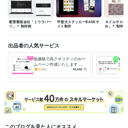
語学力
英語
日常会話レベル
配管製造会社「ミウラパー
甲斐犬ステッカーBASEサ
ネイルサロン「Bl
ツ」＊ 制作例
イト制作
ls」＊ 制作例
出品者の人気サービス
低価格で高クオリティのホー
Wor
ムページ作成いたします ワ
文章
ードプレスで格安ホームペー
し替
5.0
(1)
50,000
円
5.0
ジ制作、お任せください！
このブログを見た人にオススメ