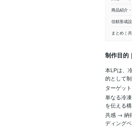
商品紹介・
信頼形成設
まとめ｜共
制作目的
本LPは、
的として制
ターゲット
単なる冷凍
を伝える構
共感 → 
ディングペ