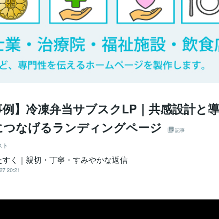
事例】冷凍弁当サブスクLP｜共感設計と
につなげるランディングページ
記事
スト
たすく｜親切・丁寧・すみやかな返信
27 20:21