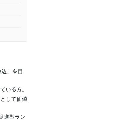
申込」を目
じている方。
」として価値
売促進型ラン