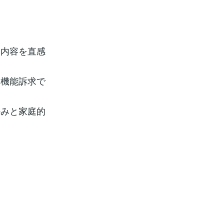
ス内容を直感
、機能訴求で
かみと家庭的
。