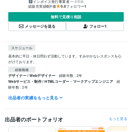
インボイス発行事業者
未登録
総販売実績
0
評価
0.0
フォロワー
1
無料で見積り相談
メッセージを送る
フォロー
1
スケジュール
基本的に平日・休日問わず活動しています。すみやかなレスポンスを心
がけております。
経験職種
デザイナー / Webデザイナー
経験年数 : 2年
Webサービス・制作 / HTMLコーダー・マークアップエンジニア
経
験年数 : 2年
出品者の実績をもっと見る
資格・検定
ITパスポート
取得年 : 2020年
情報セキュリティマネジメント
取得年 : 2021年
保育士
取得年 : 2023年
出品者のポートフォリオ
もっと見る
プログラミング言語・フレームワーク
CSS:3年
HTML:3年
JavaScript:2年