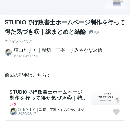
STUDIOで行政書士ホームページ制作を行って
得た気づき⑤｜総まとめと結論
記事
デザイン・イラスト
猫山たすく｜親切・丁寧・すみやかな返信
2026/02/21 01:02
前回の記事はこちら：
STUDIOで行政書士ホームページ
制作を行って得た気づき④｜特
徴・信頼性・コスト・運用面
3
猫山たすく｜親切・丁寧・すみやかな返信
2026/02/17