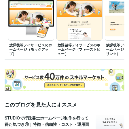
ビジネス・クリエイティブツール
Adobe Photoshop:2年
CLIP STUDIO PAINT:2年
WordPress:2年
得意分野
Web制作・HP作成・EC構築
ホームページ制作
LP（ランディング
ページ）制作
バナー制作
Webデザイン
ホームページ制作
LP制作
バナー制作
放課後等デイサービスのホ
放課後等デイサービスのホ
放課後等デイ
ームページ（モックアッ
ームページ（ファーストビ
ームページ（
プ）
ュー）
リンク）
このブログを見た人にオススメ
STUDIOで行政書士ホームページ制作を行って
得た気づき④｜特徴・信頼性・コスト・運用面