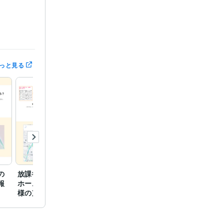
っと見る
ページ）制作
の
放課後等デイサービスの
放課後等デイサービスの
和菓子
報
ホームページ（ご利用者
ホームページ（CTAとフ
（モッ
様の声）
ッター）