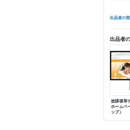
出品者の
プログラ
語・フレー
ビジネス・
ティブ
出品者
得意
放課後等
ホームペ
ップ）