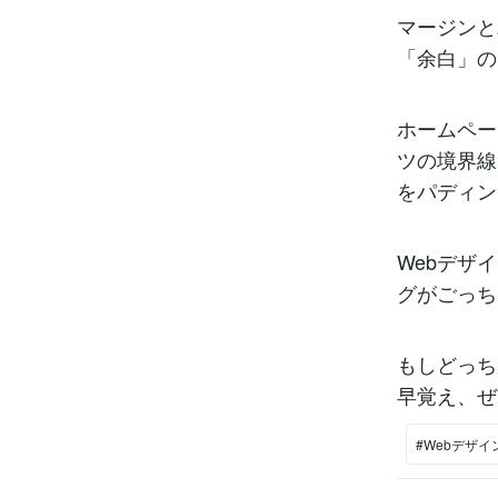
マージンと
「余白」の
ホームペー
ツの境界線
をパディン
Webデザ
グがごっち
もしどっち
早覚え、ぜ
#Webデザイ