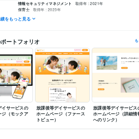
情報セキュリティマネジメント
取得年 : 2021年
保育士
取得年 : 2023年
実績をもっと見る
CSS:3年
HTML:3年
JavaScript:2年
ミング言
ムワーク
Adobe Photoshop:2年
CLIP STUDIO PAINT:2年
WordPress:2年
クリエイ
ツール
のポートフォリオ
も
Web制作・HP作成・EC構築
ホームページ制作
LP（ランディング
分野
バナー制作
Webデザイン
ホームページ制作
LP制作
バナー制作
デイサービスの
放課後等デイサービスの
放課後等デイサービス
ージ（モックア
ホームページ（ファース
ホームページ（詳細情
トビュー）
へのリンク）