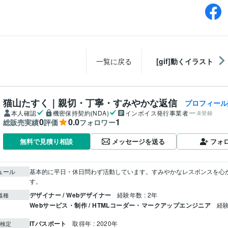
一覧に戻る
[gif]動くイラスト
猫山たすく｜親切・丁寧・すみやかな返信
プロフィール
本人確認
機密保持契約(NDA)
インボイス発行事業者
未登録
0
0.0
1
総販売実績
評価
フォロワー
メッセージを送る
フォ
無料で見積り相談
ュール
基本的に平日・休日問わず活動しています。すみやかなレスポンスを心
す。
デザイナー / Webデザイナー
経験年数 : 2年
職種
Webサービス・制作 / HTMLコーダー・マークアップエンジニア
経験
ITパスポート
取得年 : 2020年
検定