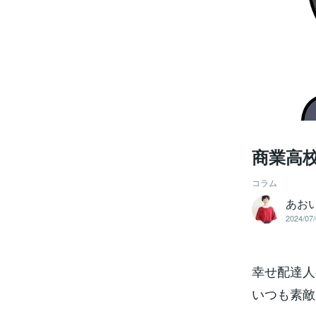
商業高
コラム
あお
2024/07/
幸せ配達人
いつも素敵