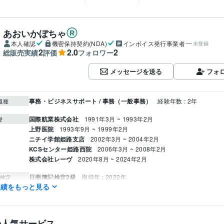
あおいかぼちゃ
本人確認
機密保持契約(NDA)
インボイス発行事業者
未登録
2
2.0
2
総販売実績
評価
フォロワー
メッセージを送る
フォ
事務・ビジネスサポート / 事務（一般事務）
経験年数 : 2年
職種
国際航業株式会社
1991年3月 ~ 1993年2月
歴
上野医院
1993年9月 ~ 1999年2月
ニチイ学館姫路支店
2002年3月 ~ 2004年2月
KCSセンター姫路西院
2006年3月 ~ 2008年2月
株式会社レーヴ
2020年8月 ~ 2024年2月
日商簿記検定2級
取得年 : 2022年
検定
実績をもっと見る
ホームヘルパー2級
取得年 : 2023年
実用英語技能検定2級
取得年 : 2014年
マイクロソフト オフィス スペシャリスト（MOS）
取得年 : 2019年
の人気サービス