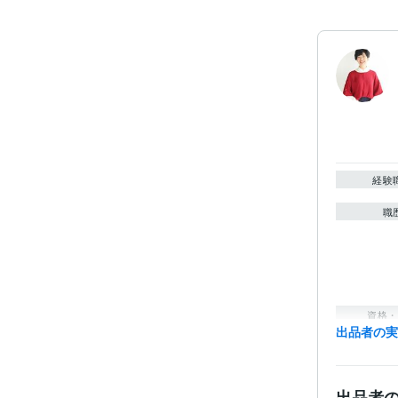
経験
職
資格・
出品者の
出品者