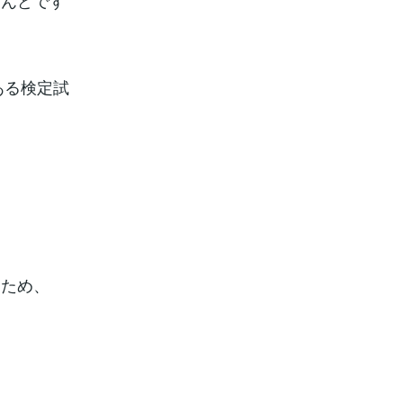
とんどです
ある検定試
るため、