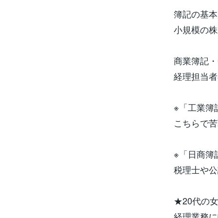
簿記の基本
小規模の株
商業簿記・
経理担当者
※「工業簿
こちらで苦
※「日商簿
税理士や公
★20代の
経理業務に