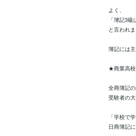
よく、
「簿記3級
と言われま
簿記には主
★商業高校
全商簿記の
受験者の大
「学校で学
日商簿記に