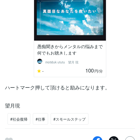
愚痴聞きからメンタルの悩みまで
何でもお聴きします
motiduk ututu 望月 現
100
-
円
/分
ハートマーク押して頂けると励みになります。
望月現
#社会復帰
#仕事
#スモールステップ