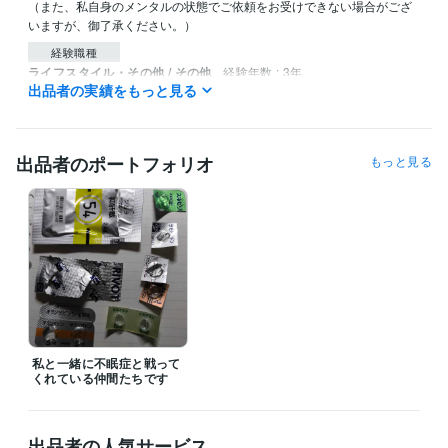
（また、私自身のメンタルの状態でご依頼をお受けできない場合がござ
いますが、御了承ください。）
経験職種
ライフスタイル・その他 / その他
経験年数 : 3年
出品者の実績をもっと見る
学歴
旧帝大
2014年3月 ~ 2016年2月
出品者のポートフォリオ
もっと見る
私と一緒に不眠症と戦って
くれている仲間たちです
出品者の人気サービス