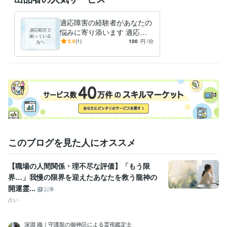
適応障害の経験者があなたの
悩みに寄り添います 適応障
害になり、地獄の底からの景
5.0
(1)
100
円
/分
色を見た者の電話相談です。
このブログを見た人にオススメ
【職場の人間関係・理不尽な評価】「もう限
界…」我慢の限界を迎えたあなたを救う龍神の
開運霊...
記事
占い
深淵 織｜守護龍の御神託による霊視鑑定士