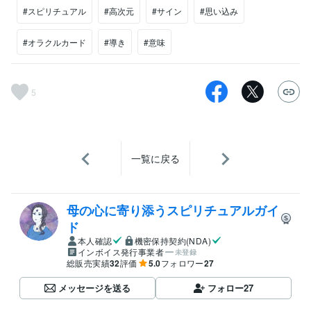
#スピリチュアル
#高次元
#サイン
#思い込み
#オラクルカード
#導き
#意味
5
一覧に戻る
母の心に寄り添うスピリチュアルガイ
ド
本人確認
機密保持契約(NDA)
インボイス発行事業者
未登録
総販売実績
32
評価
5.0
フォロワー
27
メッセージを送る
フォロー
27