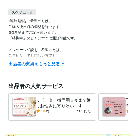
スケジュール
通話相談をご希望の方は、

ご購入後日時の調整を行います。

第3希望までご記入願います。

「待機中」のときはすぐに通話可能です。

メッセージ相談をご希望の方は、

ご予約なしでお忙しい方でも

隙間時間にメッセージを送ったり、

出品者の実績をもっと見る
経験職種
医療・介護 / 理学療法士
経験年数 : 31年
出品者の人気サービス
ライフスタイル・その他 / 占い師
経験年数 : 3年
ライフスタイル・その他 / その他
経験年数 : 19年
リピーター様専用☆今まで通
子ど
資格・検定
りお悩みに寄り添います
聞き
認定レイキティーチャー
取得年 : 2005年
【リピーター様専用】通話サ
児の
5.0
(2)
100
円
/分
5.0
理学療法士
取得年 : 1993年
ービスです。
くて
得意分野
占い
オラクルカードリーディング
チャネリング
ダウンジング
レ