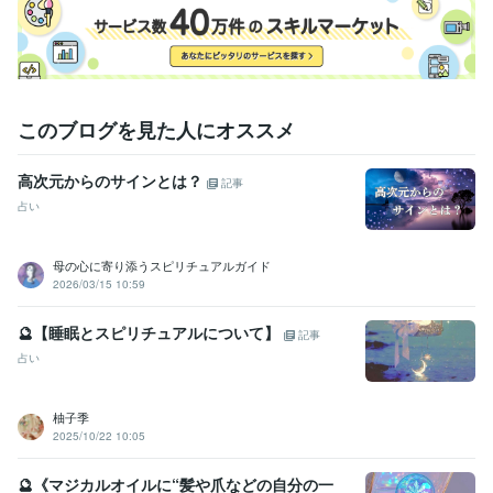
イキヒーリング
数秘術
占い
スピリチュアル
このブログを見た人にオススメ
高次元からのサインとは？
記事
占い
母の心に寄り添うスピリチュアルガイド
2026/03/15 10:59
🔮【睡眠とスピリチュアルについて】
記事
占い
柚子季
2025/10/22 10:05
🔮《マジカルオイルに“髪や爪などの自分の一