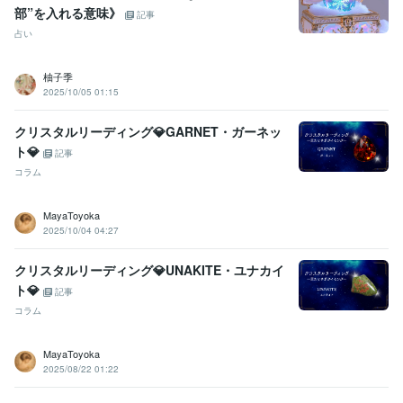
部”を入れる意味》
記事
占い
柚子季
2025/10/05 01:15
クリスタルリーディング💎GARNET・ガーネッ
ト💎
記事
コラム
MayaToyoka
2025/10/04 04:27
クリスタルリーディング💎UNAKITE・ユナカイ
ト💎
記事
コラム
MayaToyoka
2025/08/22 01:22