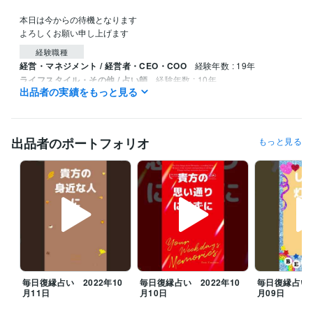
本日は今からの待機となります

よろしくお願い申し上げます
経験職種
経営・マネジメント / 経営者・CEO・COO
経験年数 : 19年
ライフスタイル・その他 / 占い師
経験年数 : 10年
出品者の実績をもっと見る
ライフスタイル・その他 / イベント司会
経験年数 : 5年
ライフスタイル・その他 / カウンセラー・コーチ
経験年数 : 15年
ライフスタイル・その他 / アドバイザー
経験年数 : 20年
出品者のポートフォリオ
もっと見る
職歴
鈴木ライブリサーチ
2020年2月 ~ 現在
受賞歴
人生が変わる！開運風水講座
人生が変わる！ライフコーチ講座
開運
アドバイザーとしてワークショップ
九星気学初級講座　講師デビュ
ー
資格・検定
九星気学鑑定士
取得年 : 2013年
タロットカード士
取得年 : 2018年
毎日復縁占い 2022年10
毎日復縁占い 2022年10
毎日復縁占い 
月11日
月10日
月09日
タロットリーディングマスター
取得年 : 2018年
認定スピリチュアルカウンセラー
取得年 : 2018年