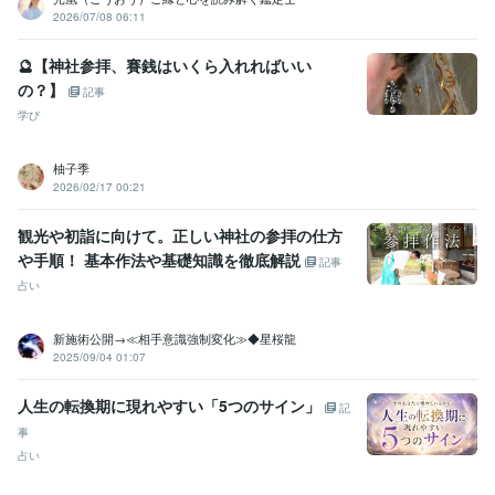
2026/07/08 06:11
🔮【神社参拝、賽銭はいくら入れればいい
の？】
記事
学び
柚子季
2026/02/17 00:21
観光や初詣に向けて。正しい神社の参拝の仕方
や手順！ 基本作法や基礎知識を徹底解説
記事
占い
新施術公開→≪相手意識強制変化≫◆星桜龍
2025/09/04 01:07
人生の転換期に現れやすい「5つのサイン」
記
事
占い