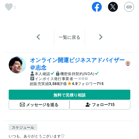
5
一覧に戻る
オンライン開運ビジネスアドバイザー
＠志念
本人確認
機密保持契約(NDA)
インボイス発行事業者
未登録
総販売実績
3,588
評価
4.9
フォロワー
715
無料で見積り相談
メッセージを送る
フォロー
715
スケジュール
いつも、ありがとうございます♡
