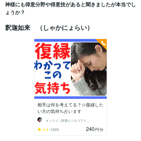
神様にも得意分野や得意技があると聞きましたが本当でし
ょうか？
釈迦如来 （しゃかにょらい）
相手は何を考えてる？☆復縁した
い方の気持ち占います
オンライン開運ビジネスアドバイザー＠志念
240
4.9
円
/分
(1835)