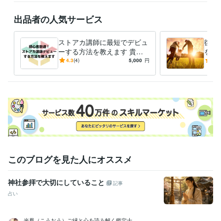
第三種電気主任技術者
取得年 : 2013年
第二種電気主任技術者
取得年 : 2018年
出品者の人気サービス
第一種電気主任技術者
取得年 : 2018年
2級電気工事施工管理技士
取得年 : 2010年
ストアカ講師に最短でデビュ
復縁
1級電気工事施工管理技士
取得年 : 2015年
ーする方法を教えます 貴方
を最
普通自動車第一種運転免許
取得年 : 2003年
の好きがお金に代わる初心者
今ま
4.3
(4)
5,000
円
5.0
数秘術鑑定士
取得年 : 2018年
歓迎！ストアカ入門講座動画
かっ
2級土木施工管理技士
取得年 : 2002年
です
最終
1級土木施工管理技士
取得年 : 2011年
得意分野
占い
あなたの内なる響きを誠心誠意お伝えします
恋愛、不倫、復縁、
学歴
獨協大学
1985年3月 ~ 1989年2月
このブログを見た人にオススメ
神社参拝で大切にしていること
記事
占い
光凰（こうおう）ご縁と心を読み解く鑑定士