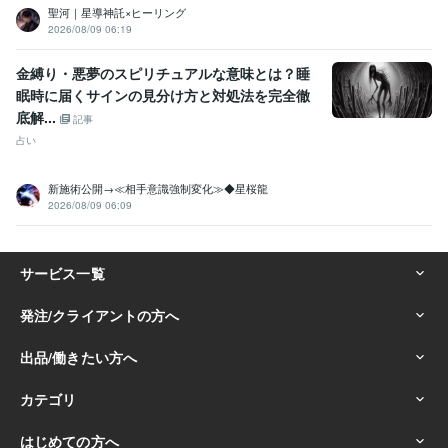
聖河｜星導神託×ヒーリング
2026/08/09 06:19
金縛り・悪夢のスピリチュアルな意味とは？睡
眠時に届くサインの見分け方と対処法を完全徹
底解...
記事
占い
新施術公開→≪相手意識強制変化≫◆星桜龍
2026/08/09 06:09