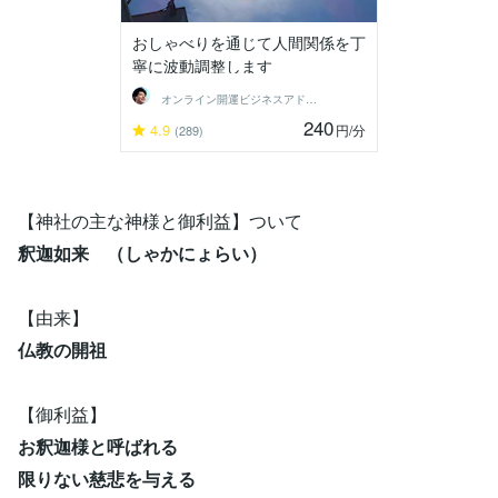
おしゃべりを通じて人間関係を丁
寧に波動調整します
オンライン開運ビジネスアドバイザー＠志念
240
4.9
円
/分
(289)
【神社の主な神様と御利益】ついて
釈迦如来 （しゃかにょらい）
【由来】
仏教の開祖
【御利益】
お釈迦様と呼ばれる
限りない慈悲を与える