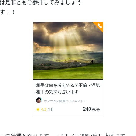
は是非ともご参拝してみましょう
す！！
相手は何を考えてる？不倫・浮気
相手の気持ち占います
オンライン開運ビジネスアドバイザー＠志念
240
4.2
円
/分
(18)
らの待機となります、よろしくお願い申し上げます。