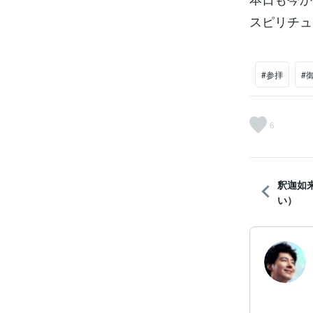
スピリチュ
#参拝
#
6
釈迦如
い）