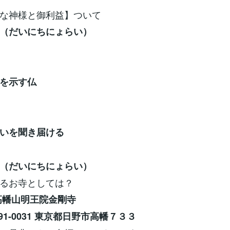
な神様と御利益】ついて
（だいにちにょらい）
を示す仏
いを聞き届ける
（だいにちにょらい）
るお寺としては？
高幡山明王院金剛寺
91-0031 東京都日野市高幡７３３