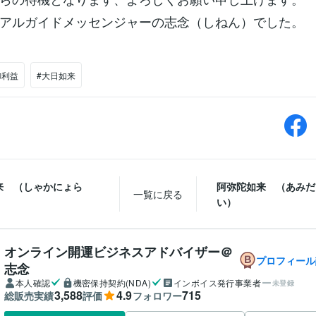
アルガイドメッセンジャーの志念（しねん）でした。
御利益
#大日如来
来 （しゃかにょら
阿弥陀如来 （あみだ
一覧に戻る
い）
オンライン開運ビジネスアドバイザー＠
プロフィール
志念
本人確認
機密保持契約(NDA)
インボイス発行事業者
未登録
3,588
4.9
715
総販売実績
評価
フォロワー