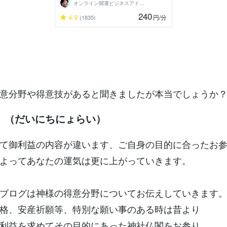
オンライン開運ビジネスアドバイザー＠志念
240
4.9
円
/分
(1835)
意分野や得意技があると聞きましたが本当でしょうか
 （だいにちにょらい）
て御利益の内容が違います、ご自身の目的に合ったお
よってあなたの運気は更に上がっていきます。
ブログは神様の得意分野についてお伝えしていきます
格、安産祈願等、特別な願い事のある時は昔より
利益を求めてその目的にあった神社仏閣をお参り