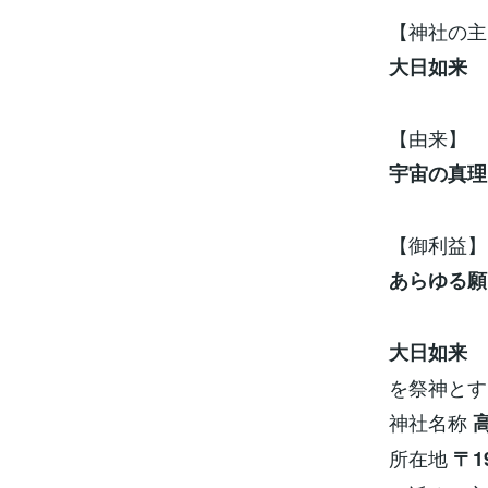
【神社の主
大日如来 
【由来】
宇宙の真理
【御利益】
あらゆる願
大日如来 
を祭神とす
神社名称
所在地
〒1