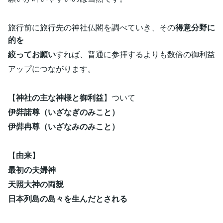
旅行前に旅行先の神社仏閣を調べていき、その
得意分野に
的を
絞ってお願い
すれば、普通に参拝するよりも数倍の御利益
アップにつながります。
【
神社の主な神様と御利益
】ついて
伊弉諾尊（いざなぎのみこと）
伊弉冉尊（いざなみのみこと）
【
由来
】
最初の夫婦神
天照大神の両親
日本列島の島々を生んだとされる