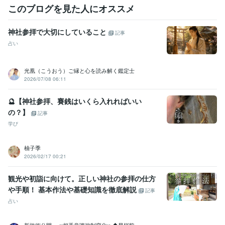
このブログを見た人にオススメ
神社参拝で大切にしていること
記事
占い
光凰（こうおう）ご縁と心を読み解く鑑定士
2026/07/08 06:11
🔮【神社参拝、賽銭はいくら入れればいい
の？】
記事
学び
柚子季
2026/02/17 00:21
観光や初詣に向けて。正しい神社の参拝の仕方
や手順！ 基本作法や基礎知識を徹底解説
記事
占い
新施術公開→≪相手意識強制変化≫◆星桜龍