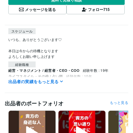
メッセージを送る
フォロー
715
スケジュール
いつも、ありがとうございます♡

本日は今からの待機となります

よろしくお願い申し上げます
経験職種
経営・マネジメント / 経営者・CEO・COO
経験年数 : 19年
ライフスタイル・その他 / 占い師
経験年数 : 10年
出品者の実績をもっと見る
ライフスタイル・その他 / イベント司会
経験年数 : 5年
ライフスタイル・その他 / カウンセラー・コーチ
経験年数 : 15年
ライフスタイル・その他 / アドバイザー
経験年数 : 20年
出品者のポートフォリオ
もっと見る
職歴
鈴木ライブリサーチ
2020年2月 ~ 現在
受賞歴
人生が変わる！開運風水講座
人生が変わる！ライフコーチ講座
開運