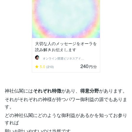
大切な人のメッセージをオーラを
読み解きお伝えします
オンライン開運ビジネスアドバイザー＠志念
240
5.0
円
/分
(210)
神社仏閣には
それぞれ特徴
があり、
得意分野
があります。
それがそれぞれの神様が持つパワー御利益の源でもありま
す。
どの神社仏閣にどのような御利益があるかを知ってお参り
すれば
願いが叶いやすいのは当然です。