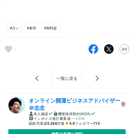
#占い
#参拝
#御利益
5
一覧に戻る
オンライン開運ビジネスアドバイザー
＠志念
本人確認
機密保持契約(NDA)
インボイス発行事業者
未登録
総販売実績
3,588
評価
4.9
フォロワー
715
無料で見積り相談