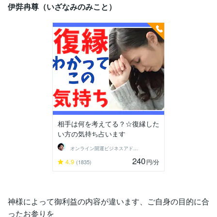
伊弉冉尊（いざなみのみこと）
相手は何を考えてる？☆復縁した
い方の気持ち占います
オンライン開運ビジネスアドバイザー＠志念
240
4.9
円
/分
(1835)
神様によって御利益の内容が違います、ご自身の目的に合
ったお参りを