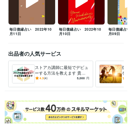
アドバイザーとしてワークショップ
九星気学初級講座　講師デビュ
ー
資格・検定
九星気学鑑定士
取得年 : 2013年
タロットカード士
取得年 : 2018年
毎日復縁占い 2022年10
毎日復縁占い 2022年10
毎日復縁占い 
月11日
月10日
月09日
タロットリーディングマスター
取得年 : 2018年
認定スピリチュアルカウンセラー
取得年 : 2018年
第三種電気主任技術者
取得年 : 2013年
第二種電気主任技術者
取得年 : 2018年
出品者の人気サービス
第一種電気主任技術者
取得年 : 2018年
2級電気工事施工管理技士
取得年 : 2010年
ストアカ講師に最短でデビュ
復縁
1級電気工事施工管理技士
取得年 : 2015年
ーする方法を教えます 貴方
を最
普通自動車第一種運転免許
取得年 : 2003年
の好きがお金に代わる初心者
今ま
4.3
(4)
5,000
円
5.0
数秘術鑑定士
取得年 : 2018年
歓迎！ストアカ入門講座動画
かっ
2級土木施工管理技士
取得年 : 2002年
です
最終
1級土木施工管理技士
取得年 : 2011年
得意分野
占い
あなたの内なる響きを誠心誠意お伝えします
恋愛、不倫、復縁、
学歴
獨協大学
1985年3月 ~ 1989年2月