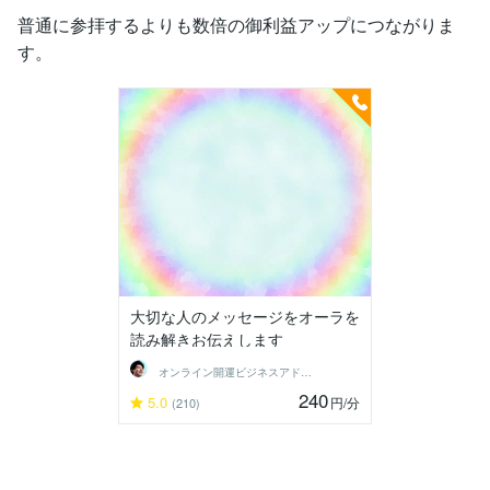
普通に参拝するよりも数倍の御利益アップにつながりま
す。
大切な人のメッセージをオーラを
読み解きお伝えします
オンライン開運ビジネスアドバイザー＠志念
240
5.0
円
/分
(210)