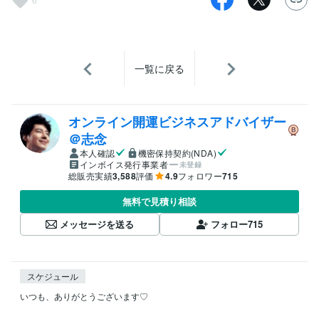
一覧に戻る
オンライン開運ビジネスアドバイザー
＠志念
本人確認
機密保持契約(NDA)
インボイス発行事業者
未登録
総販売実績
3,588
評価
4.9
フォロワー
715
無料で見積り相談
メッセージを送る
フォロー
715
スケジュール
いつも、ありがとうございます♡
