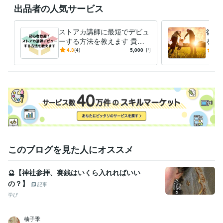
第二種電気主任技術者
取得年 : 2018年
出品者の人気サービス
第一種電気主任技術者
取得年 : 2018年
2級電気工事施工管理技士
取得年 : 2010年
ストアカ講師に最短でデビュ
復縁
1級電気工事施工管理技士
取得年 : 2015年
ーする方法を教えます 貴方
を最
普通自動車第一種運転免許
取得年 : 2003年
の好きがお金に代わる初心者
今ま
4.3
(4)
5,000
円
5.0
数秘術鑑定士
取得年 : 2018年
歓迎！ストアカ入門講座動画
かっ
2級土木施工管理技士
取得年 : 2002年
です
最終
1級土木施工管理技士
取得年 : 2011年
得意分野
占い
あなたの内なる響きを誠心誠意お伝えします
恋愛、不倫、復縁、
学歴
獨協大学
1985年3月 ~ 1989年2月
このブログを見た人にオススメ
🔮【神社参拝、賽銭はいくら入れればいい
の？】
記事
学び
柚子季