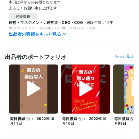
本日は今からの待機となります

よろしくお願い申し上げます
経験職種
経営・マネジメント / 経営者・CEO・COO
経験年数 : 19年
ライフスタイル・その他 / 占い師
経験年数 : 10年
出品者の実績をもっと見る
ライフスタイル・その他 / イベント司会
経験年数 : 5年
ライフスタイル・その他 / カウンセラー・コーチ
経験年数 : 15年
ライフスタイル・その他 / アドバイザー
経験年数 : 20年
出品者のポートフォリオ
もっと見る
職歴
鈴木ライブリサーチ
2020年2月 ~ 現在
受賞歴
人生が変わる！開運風水講座
人生が変わる！ライフコーチ講座
開運
アドバイザーとしてワークショップ
九星気学初級講座　講師デビュ
ー
資格・検定
九星気学鑑定士
取得年 : 2013年
タロットカード士
取得年 : 2018年
毎日復縁占い 2022年10
毎日復縁占い 2022年10
毎日復縁占い 
月11日
月10日
月09日
タロットリーディングマスター
取得年 : 2018年
認定スピリチュアルカウンセラー
取得年 : 2018年
第三種電気主任技術者
取得年 : 2013年