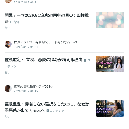
2026/02/17 00:21
開運テーマ2026.8🌕立秋の丙申の月🌕：四柱推
命
告知
占い
秋月ノラ☾迷いを言語化、一歩を灯す占い師
2026/08/07 04:24
霊視鑑定・ 立秋、恋愛の悩みが増える理由
コ
ンテンツ
占い
真実の霊視鑑定✨アダ369✨
2026/08/07 02:45
霊視鑑定・帰省しない選択をしたのに、なぜか
罪悪感が出てくる人へ
コンテンツ
占い