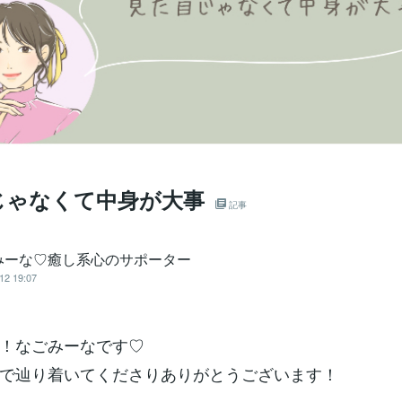
じゃなくて中身が大事
記事
みーな♡癒し系心のサポーター
12 19:07
！なごみーなです♡
で辿り着いてくださりありがとうございます！