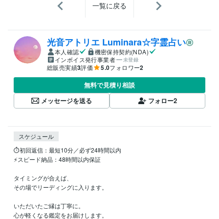
一覧に戻る
光音アトリエ Luminara☆字霊占い
本人確認
機密保持契約(NDA)
インボイス発行事業者
未登録
総販売実績
3
評価
5.0
フォロワー
2
無料で見積り相談
メッセージを送る
フォロー
2
スケジュール
⏱初回返信：最短10分／必ず24時間以内

⚡スピード納品：48時間以内保証

タイミングが合えば、

その場でリーディングに入ります。

いただいたご縁は丁寧に。

心が軽くなる鑑定をお届けします。