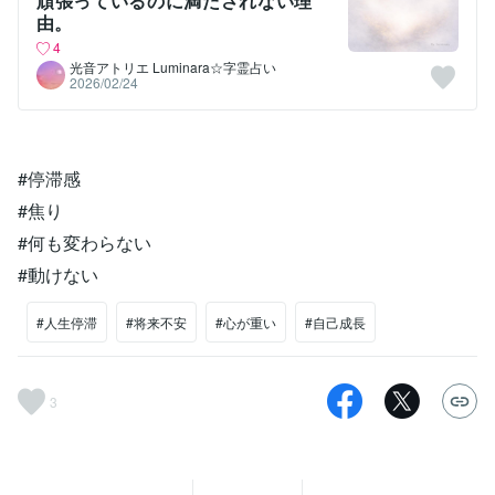
頑張っているのに満たされない理
由。
4
光音アトリエ Luminara☆字霊占い
2026/02/24
#停滞感
#焦り
#何も変わらない
#動けない
#人生停滞
#将来不安
#心が重い
#自己成長
3