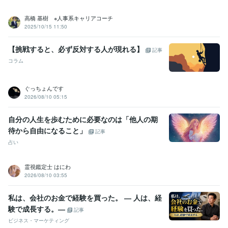
高橋 基樹 ※人事系キャリアコーチ
2025/10/15 11:50
【挑戦すると、必ず反対する人が現れる】
記事
コラム
ぐっちょんです
2026/08/10 05:15
自分の人生を歩むために必要なのは「他人の期
待から自由になること」
記事
占い
霊視鑑定士 はにわ
2026/08/10 03:55
私は、会社のお金で経験を買った。 ― 人は、経
験で成長する。―
記事
ビジネス・マーケティング