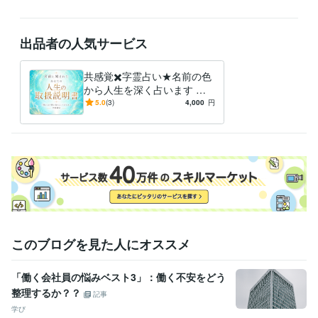
出品者の人気サービス
共感覚✖️字霊占い★名前の色
から人生を深く占います 名
前の色から本質・相性・運
5.0
(3)
4,000
円
勢・転機を徹底鑑定します
このブログを見た人にオススメ
「働く会社員の悩みベスト3」：働く不安をどう
整理するか？？
記事
学び