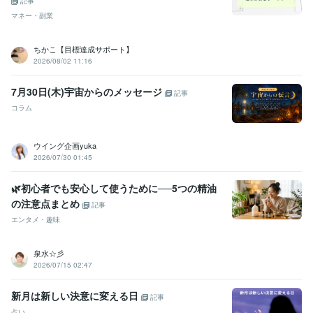
記事
マネー・副業
ちかこ【目標達成サポート】
2026/08/02 11:16
7月30日(木)宇宙からのメッセージ
記事
コラム
ウイング企画yuka
2026/07/30 01:45
🌿初心者でも安心して使うために──5つの精油
の注意点まとめ
記事
エンタメ・趣味
泉水☆彡
2026/07/15 02:47
新月は新しい決意に変える日
記事
占い