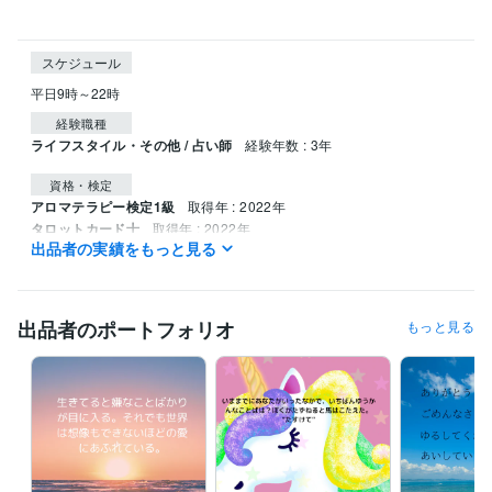
スケジュール
平日9時～22時　　
経験職種
ライフスタイル・その他 / 占い師
経験年数 : 3年
資格・検定
アロマテラピー検定1級
取得年 : 2022年
タロットカード士
取得年 : 2022年
出品者の実績をもっと見る
認定レイキヒーラー
取得年 : 2020年
得意分野
占い
恋愛のお悩み　タロットで占います
レイキヒーリング
あなた
出品者のポートフォリオ
もっと見る
に必要な香り