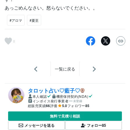
あっごめんなさい。怒らないでください。。
#アロマ
#夏至
8
一覧に戻る
タロット占い♡藍子♡
本人確認
機密保持契約(NDA)
インボイス発行事業者
未登録
総販売実績
66
評価
5.0
フォロワー
85
無料で見積り相談
メッセージを送る
フォロー
85