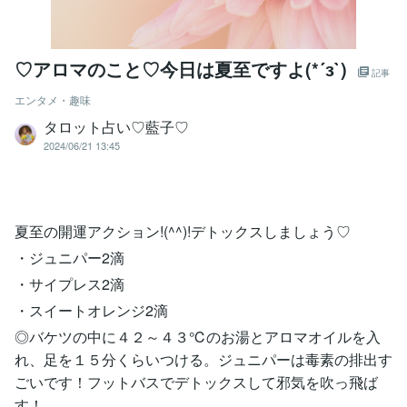
♡アロマのこと♡今日は夏至ですよ(*´з`)
記事
エンタメ・趣味
タロット占い♡藍子♡
2024/06/21 13:45
夏至の開運アクション!(^^)!デトックスしましょう♡
・ジュニパー2滴
・サイプレス2滴
・スイートオレンジ2滴
◎バケツの中に４２～４３℃のお湯とアロマオイルを入
れ、足を１５分くらいつける。ジュニパーは毒素の排出す
ごいです！フットバスでデトックスして邪気を吹っ飛ば
す！