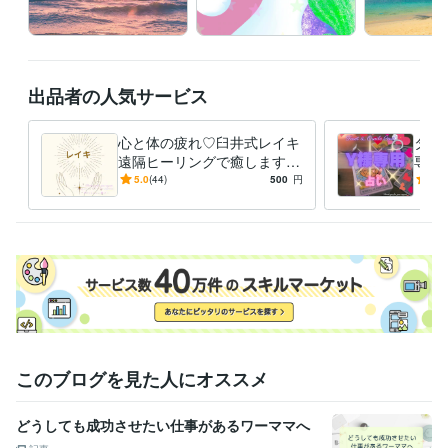
出品者の人気サービス
心と体の疲れ♡臼井式レイキ
タダ
遠隔ヒーリングで癒します
専用
ポカポカ♡温泉みたいにほっ
めて
5.0
(44)
500
円
5.0
こりリラックスしませんか♡
だき
このブログを見た人にオススメ
どうしても成功させたい仕事があるワーママへ