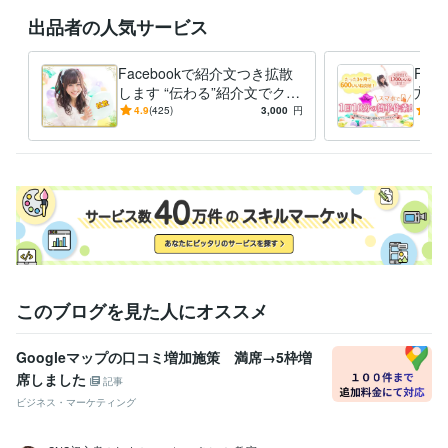
イラスト制作は不可。著作権順守。

出品者の人気サービス
【キャンセル】

着手前無料、着手後は進捗精算。日程変更は前日まで無料。

Facebookで紹介文つき拡散
Fac
します “伝わる”紹介文でクリ
方法
【ひとこと】

ック促進
単！F
4.9
(425)
3,000
円
4.8
まずは「目的・期限・予算」だけ送ってください。見積だけでも歓迎で
決定
経験職種
エンジニア / システムエンジニア
経験年数 : 25年
エンジニア / 情報システム・社内SE
経験年数 : 25年
AI・機械学習 / AIエンジニア
経験年数 : 2年
AI・機械学習 / プロンプトエンジニア
経験年数 : 2年
AI・機械学習 / AIライター
経験年数 : 2年
職歴
このブログを見た人にオススメ
インフラ×テクノロジー関連会社
2000年3月 ~ 現在
自由AI副業アカデミー
2023年3月 ~ 現在
Googleマップの口コミ増加施策 満席→5枠増
席しました
受賞歴
記事
【セミナー講師】グーグルアドセンスセミナー
【情報商材】グーグ
ビジネス・マーケティング
ルアドセンス開始6ヶ月で32万円を稼ぐ
仕事時間を半分にして充実し
た人生を手に入れる
夢を追い自由を掴む: 限界を超えた体験記
二刀