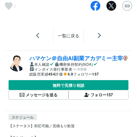
5
一覧に戻る
ハマケン＠自由AI副業アカデミー主宰
本人確認
機密保持契約(NDA)
インボイス発行事業者
未登録
総販売実績
454
評価
4.9
フォロワー
157
無料で見積り相談
メッセージを送る
フォロー
157
スケジュール
【ステータス】対応可能／見積もり歓迎
