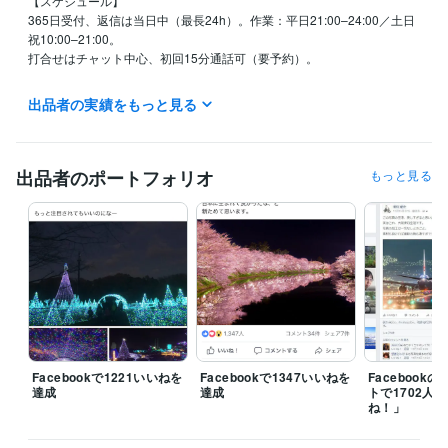
【スケジュール】

365日受付、返信は当日中（最長24h）。作業：平日21:00–24:00／土日
祝10:00–21:00。

打合せはチャット中心、初回15分通話可（要予約）。

【納期目安】

出品者の実績をもっと見る
テンプレ・サムネ：24–72h／出品設計＋説明文＋導線：2–3営業日。特
急（当日〜翌日）可。

【進め方】

出品者のポートフォリオ
もっと見る
①見積（目的・納期・予算）

②ヒアリング30–45分

③ドラフト提示

④納品（使い方ガイド付）

⑤微修正1回＋7日Q&A。

【納品形式】

PNG／JPG／PDF／PPTX／Notion／Excel（編集可）

【修正】

Facebookで1221いいねを
Facebookで1347いいねを
Facebook
軽微1回無料。大幅変更・追加範囲は別途。

達成
達成
トで1702人
ね！」
【免責・禁止】

数値・拡散保証なし。フォロワー購入／スパム／常時運用の丸投げ／AI