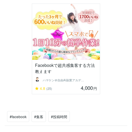
Facebookで超共感集客する方法
教えます
ハマケン＠自由AI副業アカデミー主宰
4,000
4.8
円
(25)
#facebook
#集客
#投稿時間