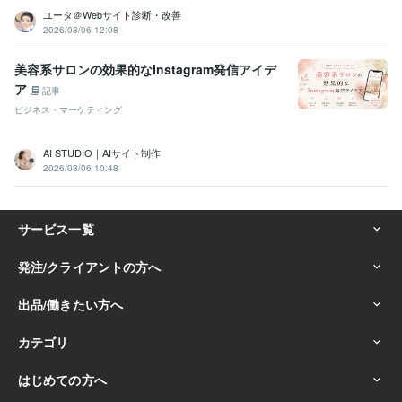
SNS
Facebook
出品設計
コピーライティング
プロフィール
ユータ＠Webサイト診断・改善
テンプレ
ChatGPT
プロンプト
2026/08/06 12:08
学歴
美容系サロンの効果的なInstagram発信アイデ
広島工業大学
1996年3月 ~ 2000年2月
ア
記事
ビジネス・マーケティング
AI STUDIO｜AIサイト制作
2026/08/06 10:48