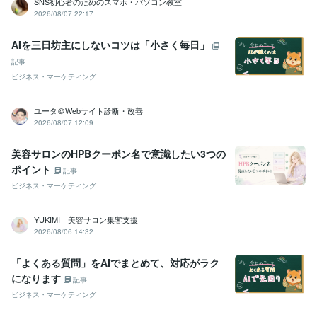
SNS初心者のためのスマホ・パソコン教室
流で切り拓く新時代の働き方: デュアリーマン革命
お金に愛される5
2026/08/07 22:17
つの法則: お金の基本と投資の極意
AIを三日坊主にしないコツは「小さく毎日」
資格・検定
記事
情報処理技術者（応用情報技術者）
取得年 : 2010年
情報処理技術者（基本情報技術者）
取得年 : 2006年
ビジネス・マーケティング
技術士補
取得年 : 2015年
ユータ＠Webサイト診断・改善
プログラミング言語・フレームワーク
2026/08/07 12:09
HTML:10年
Java:10年
JavaScript:10年
SQL:20年
VBA:20年
Linux:10年
Oracle:10年
UNIX:10年
Solaris:15年
Apache:10年
Tomcat:10年
美容サロンのHPBクーポン名で意識したい3つの
Weblogic:10年
Oracle Database:10年
PostgreSQL:10年
ポイント
記事
ビジネス・クリエイティブツール
ビジネス・マーケティング
WordPress:20年
ペライチ:1年
Access:25年
Excel:25年
PowerPoint:25年
Word:25年
Google Analytics:10年
YUKIMI｜美容サロン集客支援
Google Search Console:10年
Stable Diffusion:2年
ChatGPT:2年
2026/08/06 14:32
Perplexity AI:2年
Midjourney:2年
DALL-E:2年
Vrew:2年
Canva:2年
「よくある質問」をAIでまとめて、対応がラク
得意分野
になります
記事
集客・マーケティング相談
ココナラ出品設計（商品構成・価格・導
線）
説明文・プロフィールのベネフィット化
SNS運用テンプレ即納
ビジネス・マーケティング
ChatGPTプロンプト設計